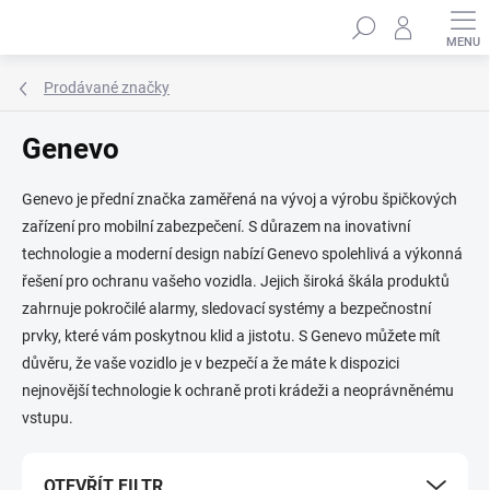
Přejít
Hledat
na
obsah
Prodávané značky
Genevo
Genevo je přední značka zaměřená na vývoj a výrobu špičkových
zařízení pro mobilní zabezpečení. S důrazem na inovativní
technologie a moderní design nabízí Genevo spolehlivá a výkonná
řešení pro ochranu vašeho vozidla. Jejich široká škála produktů
zahrnuje pokročilé alarmy, sledovací systémy a bezpečnostní
prvky, které vám poskytnou klid a jistotu. S Genevo můžete mít
důvěru, že vaše vozidlo je v bezpečí a že máte k dispozici
nejnovější technologie k ochraně proti krádeži a neoprávněnému
vstupu.
OTEVŘÍT FILTR