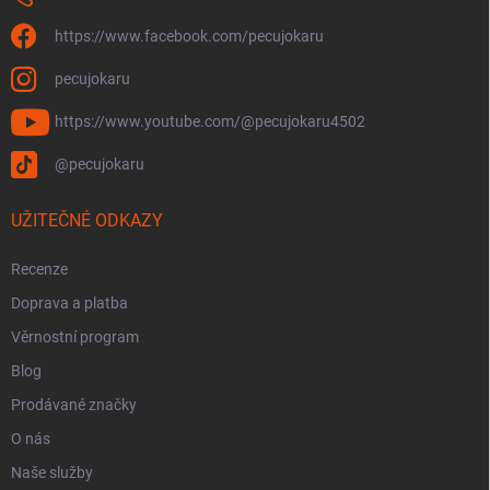
i
s
https://www.facebook.com/pecujokaru
u
pecujokaru
https://www.youtube.com/@pecujokaru4502
@pecujokaru
UŽITEČNÉ ODKAZY
Recenze
Doprava a platba
Věrnostní program
Blog
Prodávané značky
O nás
Naše služby