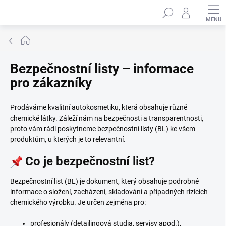
Přejít
Hledat
na
obsah
Domů
Bezpečnostní listy – informace
pro zákazníky
Prodáváme kvalitní autokosmetiku, která obsahuje různé
chemické látky. Záleží nám na bezpečnosti a transparentnosti,
proto vám rádi poskytneme bezpečnostní listy (BL) ke všem
produktům, u kterých je to relevantní.
Co je bezpečnostní list?
Bezpečnostní list (BL) je dokument, který obsahuje podrobné
informace o složení, zacházení, skladování a případných rizicích
chemického výrobku. Je určen zejména pro:
profesionály (detailingová studia, servisy apod.),