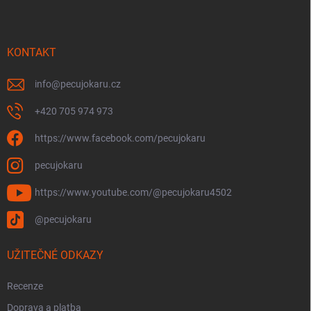
p
a
t
í
KONTAKT
info
@
pecujokaru.cz
+420 705 974 973
https://www.facebook.com/pecujokaru
pecujokaru
https://www.youtube.com/@pecujokaru4502
@pecujokaru
UŽITEČNÉ ODKAZY
Recenze
Doprava a platba