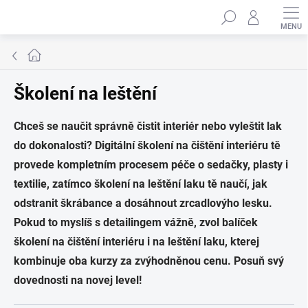
Přejít
Hledat
na
obsah
Domů
Školení na leštění
Chceš se naučit správně čistit interiér nebo vyleštit lak
do dokonalosti? Digitální školení na čištění interiéru tě
provede kompletním procesem péče o sedačky, plasty i
textilie, zatímco školení na leštění laku tě naučí, jak
odstranit škrábance a dosáhnout zrcadlovýho lesku.
Pokud to myslíš s detailingem vážně, zvol balíček
školení na čištění interiéru i na leštění laku, kterej
kombinuje oba kurzy za zvýhodněnou cenu. Posuň svý
dovednosti na novej level!