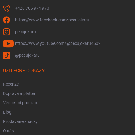
ý
p
+420 705 974 973
i
s
https://www.facebook.com/pecujokaru
u
pecujokaru
https://www.youtube.com/@pecujokaru4502
@pecujokaru
UŽITEČNÉ ODKAZY
Recenze
Doprava a platba
Věrnostní program
Blog
Prodávané značky
O nás