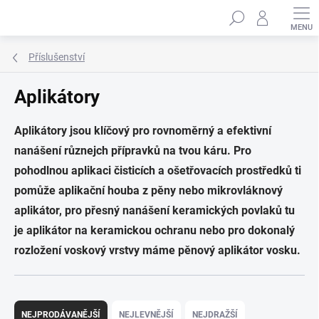
Přejít
Hledat
na
obsah
Příslušenství
Aplikátory
Aplikátory jsou klíčový pro rovnoměrný a efektivní
nanášení různejch přípravků na tvou káru. Pro
pohodlnou aplikaci čisticích a ošetřovacích prostředků ti
pomůže aplikační houba z pěny nebo mikrovláknový
aplikátor, pro přesný nanášení keramických povlaků tu
je aplikátor na keramickou ochranu nebo pro dokonalý
rozložení voskový vrstvy máme pěnový aplikátor vosku.
Ř
a
NEJPRODÁVANĚJŠÍ
NEJLEVNĚJŠÍ
NEJDRAŽŠÍ