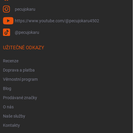
u
pecujokaru
https://www.youtube.com/@pecujokaru4502
@pecujokaru
UŽITEČNÉ ODKAZY
Recenze
Doprava a platba
Věrnostní program
Blog
Prodávané značky
O nás
Naše služby
Kontakty