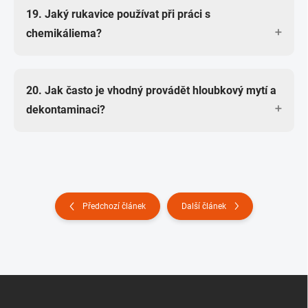
Doporučenej tlak je mezi
100–140 barů
. Vyšším
19. Jaký rukavice používat při práci s
tlakem můžeš poškodit lak nebo těsnění.
chemikáliema?
Nejlepší jsou
nitrilový rukavice Espeon
, který chrání
20. Jak často je vhodný provádět hloubkový mytí a
pokožku před agresivníma čističema.
dekontaminaci?
Hloubkový mytí a dekontaminaci doporučuju
každejch 3–6 měsíců
podle intenzity používání
auta.
Předchozí článek
Další článek
Z
á