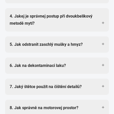
Pro běžnou údržbu muže být třeba
Koch
opláchni vapkou.
Nejlepší volbou je mycí rukavice z mikrovlákna.
Autoshampoo
nebo
Koch Reactivation Shampoo
–
4. Jakej je správnej postup při dvoukbelíkový
Doporučuju například
Elegia Silky
nebo
Elegia
kyselej šampón na odolnější usazeniny a vymytí
metodě mytí?
Chenly
.
keramickejch povlaků.
Použij dva kýble od
Work Stuff Rinse
a
Wash s
5. Jak odstranit zaschlý mušky a hmyz?
vložkama Grit Guard
– jeden s šamponem, druhej s
čistou vodou na oplach rukavice. Po každym
Na odstranění hmyzu doporučuju
Cleantle Bug Off
,
kontaktu s autem rukavici nejdřív opláchni v čistý
6. Jak na dekontaminaci laku?
Green Star
nebo
Vorreiniger B
– nastříkej na
vodě, abys minimalizoval šíření nečistot a
postižený místo, nech působit 2–3 minutky a
mikroškrábance.
Dekontaminace laku probíhá ve dvou krocích:
opláchni vapkou.
7. Jaký štětce použít na čištění detailů?
Chemická dekontaminace
– K odstranění
polétavý rzi a železitejch nečistot použij
Koch
Jemný detailingový štětce jako
Elegia Feather
Reactive Rust Remover
.
8. Jak správně na motorovej prostor?
Touch Soft
jsou ideální na emblemy, spáry a těžce
Mechanická dekontaminace
– Použij
Clay Bar