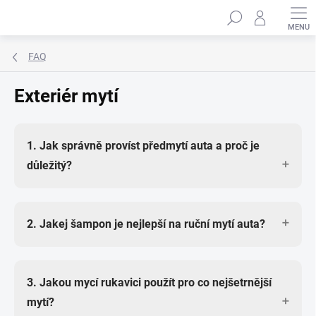
Přejít
Hledat
na
obsah
FAQ
Exteriér mytí
1. Jak správně províst předmytí auta a proč je
důležitý?
Předmytí je klíčovej krok, kterej minimalizuje riziko
2. Jakej šampon je nejlepší na ruční mytí auta?
poškrábání laku při kontaktu s houbou nebo
rukavicí. Doporučuju použít
Koch Gentle Snow
Pokud chceš šampón a zároveň dočasnou ochranu,
Foam (GSF)
s napěňovačem nebo
Koch Vorreiniger
3. Jakou mycí rukavici použít pro co nejšetrnější
sáhni po
Koch Ceramic Effect Shampoo
, kterej
B
, pokud je auto silně znečištěný. Aplikuj na suchý
mytí?
obsahuje ochranný složky a zároveň odpuzuje vodu.
auto, nech působit 3–5 minut a potom důkladně