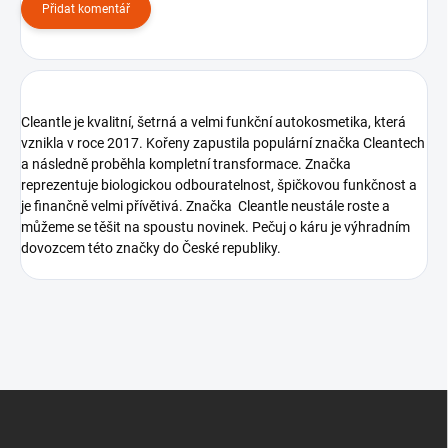
Přidat komentář
Cleantle je kvalitní, šetrná a velmi funkční autokosmetika, která
vznikla v roce 2017. Kořeny zapustila populární značka Cleantech
a následně proběhla kompletní transformace. Značka
reprezentuje biologickou odbouratelnost, špičkovou funkčnost a
je finančně velmi přívětivá. Značka Cleantle neustále roste a
můžeme se těšit na spoustu novinek. Pečuj o káru je výhradním
dovozcem této značky do České republiky.
Z
á
p