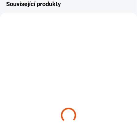
Související produkty
SKLADEM
SKLADEM
(>10 KS)
(9 KS)
Odmašťovač Cleantle
Rychlý detailer Cleantle
Final Prep
EasyOne QD
479 Kč
249 Kč
od
od