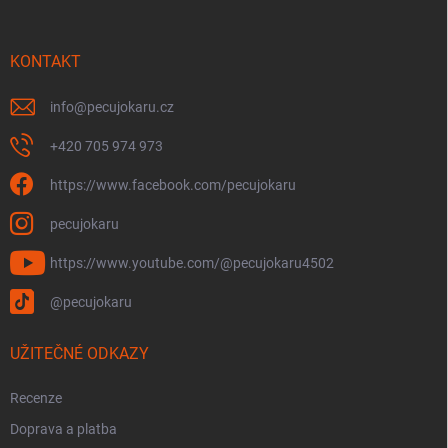
a
t
í
KONTAKT
info
@
pecujokaru.cz
+420 705 974 973
https://www.facebook.com/pecujokaru
pecujokaru
https://www.youtube.com/@pecujokaru4502
@pecujokaru
UŽITEČNÉ ODKAZY
Recenze
Doprava a platba