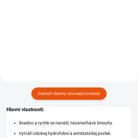
Detail
Detail
Odmašťovač povrchu laku.
Detailer nebo samostatná
ochrana laku.
Zobrazit všechny související produkty
Hlavní vlastnosti:
Snadno a rychle se nanáší, nezanechává šmouhy.
Vytváří odolnej hydrofobní a antistatickej povlak.