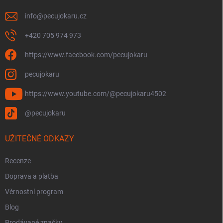
info
@
pecujokaru.cz
+420 705 974 973
https://www.facebook.com/pecujokaru
pecujokaru
https://www.youtube.com/@pecujokaru4502
@pecujokaru
UŽITEČNÉ ODKAZY
Recenze
Doprava a platba
Věrnostní program
Blog
Prodávané značky