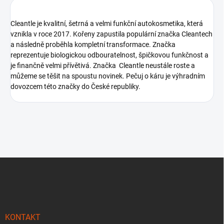
Cleantle je kvalitní, šetrná a velmi funkční autokosmetika, která
vznikla v roce 2017. Kořeny zapustila populární značka Cleantech
a následně proběhla kompletní transformace. Značka
reprezentuje biologickou odbouratelnost, špičkovou funkčnost a
je finančně velmi přívětivá. Značka Cleantle neustále roste a
můžeme se těšit na spoustu novinek. Pečuj o káru je výhradním
dovozcem této značky do České republiky.
Z
á
p
a
t
í
KONTAKT