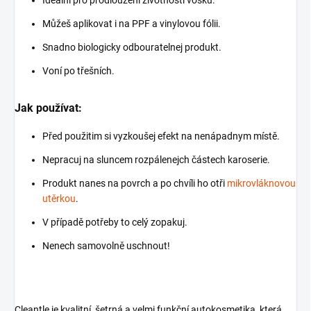
Ideální pro prodloužení životnosti vosků.
Můžeš aplikovat i na PPF a vinylovou fólii.
Snadno biologicky odbouratelnej produkt.
Voní po třešních.
Jak používat:
Před použitim si vyzkoušej efekt na nenápadnym místě.
Nepracuj na sluncem rozpálenejch částech karoserie.
Produkt nanes na povrch a po chvíli ho otři
mikrovláknovou
utěrkou
.
V případě potřeby to celý zopakuj.
Nenech samovolně uschnout!
Cleantle je kvalitní, šetrná a velmi funkční autokosmetika, která