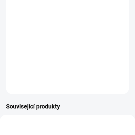
cena:
OBJEM
MŮŽEME DORUČIT DO:
ZVOLTE VARIANTU
−
+
Přidat do košíku
Detailer nebo samostatná ochrana laku.
DETAILNÍ INFORMACE
ZEPTAT SE
HLÍDAT
Související produkty