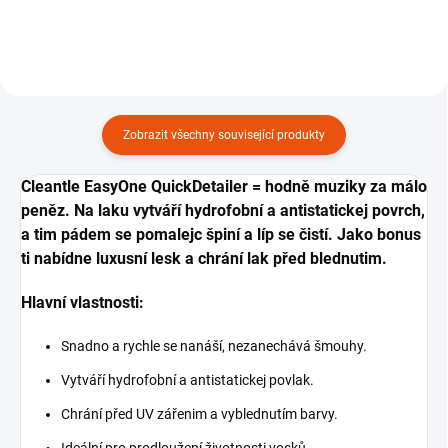
Zobrazit všechny související produkty
Cleantle EasyOne QuickDetailer = hodně muziky za málo
peněz. Na laku vytváří hydrofobní a antistatickej povrch,
a tim pádem se pomalejc špiní a líp se čistí. Jako bonus
ti nabídne luxusní lesk a chrání lak před blednutim.
Hlavní vlastnosti:
Snadno a rychle se nanáší, nezanechává šmouhy.
Vytváří hydrofobní a antistatickej povlak.
Chrání před UV zářenim a vyblednutím barvy.