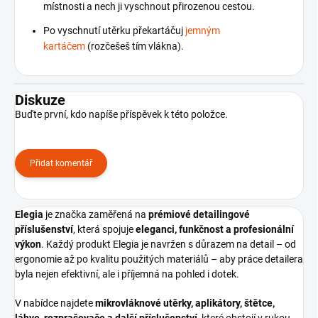
místnosti a nech ji vyschnout přirozenou cestou.
Po vyschnutí utěrku překartáčuj
jemným
kartáčem
(rozčešeš tím vlákna).
Diskuze
Buďte první, kdo napíše příspěvek k této položce.
Přidat komentář
Elegia
je značka zaměřená na
prémiové detailingové
příslušenství
, která spojuje
eleganci, funkčnost a profesionální
výkon
. Každý produkt Elegia je navržen s důrazem na detail – od
ergonomie až po kvalitu použitých materiálů – aby práce detailera
byla nejen efektivní, ale i příjemná na pohled i dotek.
V nabídce najdete
mikrovláknové utěrky, aplikátory, štětce,