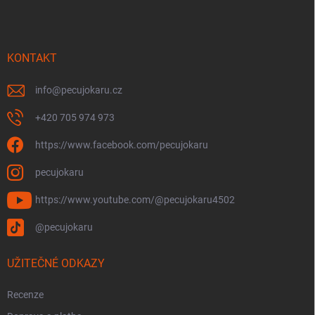
p
a
t
í
KONTAKT
info
@
pecujokaru.cz
+420 705 974 973
https://www.facebook.com/pecujokaru
pecujokaru
https://www.youtube.com/@pecujokaru4502
@pecujokaru
UŽITEČNÉ ODKAZY
Recenze