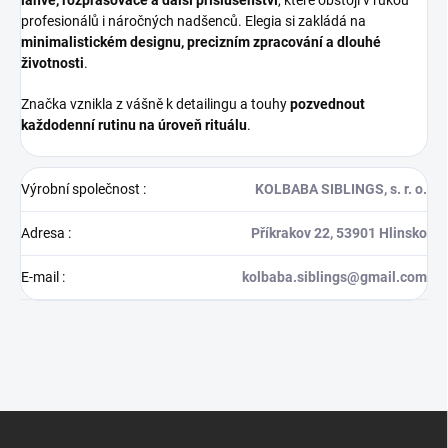
láhve, rozprašovače a další příslušenství
, které obstojí v rukou
profesionálů i náročných nadšenců. Elegia si zakládá na
minimalistickém designu, precizním zpracování a dlouhé
životnosti
.
Značka vznikla z vášně k detailingu a touhy
pozvednout
každodenní rutinu na úroveň rituálu
.
Výrobní společnost
:
KOLBABA SIBLINGS, s. r. o.
Adresa
:
Příkrakov 22, 53901 Hlinsko
E-mail
:
kolbaba.siblings@gmail.com
Z
á