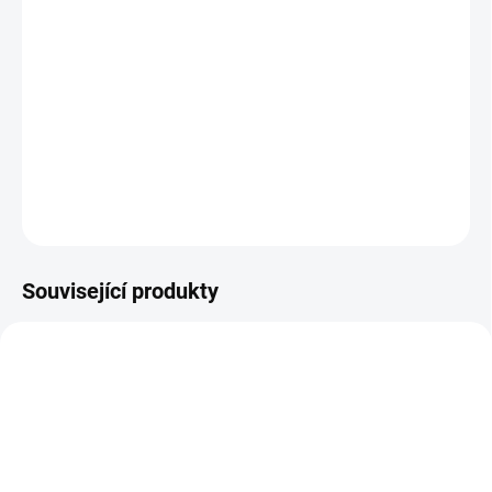
−
+
Přidat do košíku
Sada bezrantlovejch mikrovláknovejch utěrek 40x40 a 250 GSM,
10 ks.
DETAILNÍ INFORMACE
ZEPTAT SE
HLÍDAT
Související produkty
NOVINKA
NOVINKA
TIP
TIP
VÍCE ZA MÉNĚ
VÍCE ZA MÉNĚ