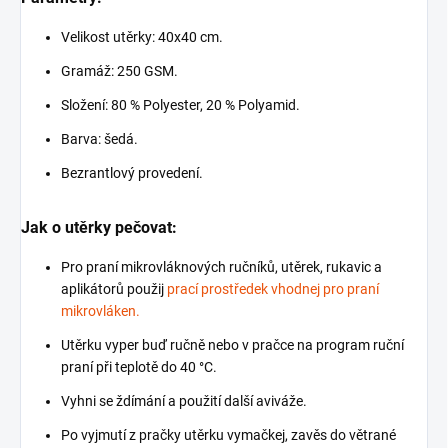
Velikost utěrky: 40x40 cm.
Gramáž: 250 GSM.
Složení: 80 % Polyester, 20 % Polyamid.
Barva: šedá.
Bezrantlový provedení.
Jak o utěrky pečovat:
Pro praní mikrovláknových ručníků, utěrek, rukavic a
aplikátorů použij
prací prostředek vhodnej pro praní
mikrovláken.
Utěrku vyper buď ručně nebo v pračce na program ruční
praní při teplotě do 40 °C.
Vyhni se ždímání a použití další aviváže.
Po vyjmutí z pračky utěrku vymačkej, zavěs do větrané