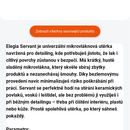
Zobrazit všechny související produkty
Elegia Servant je univerzální mikrovláknová utěrka
navržená pro detailing, kde potřebuješ jistotu, že lak i
citlivý povrchy zůstanou v bezpečí. Má krátký, hustě
sladěný mikrovlákna, který skvěle sbíraj zbytky
produktů a nezanechávaj šmouhy. Díky bezlemovýmu
provedení navíc minimalizuješ riziko poškrábání při
práci. Servant se perfektně hodí na stírání keramických
povlaků, vosků i leštidel, ale bez problémů ji využiješ i
při běžným detailingu – třeba při čištění interiéru, plastů
nebo kůže. Prostě spolehlivá utěrka, po který sáhneš
pokaždý.
Parametry: