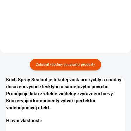
mikrovláknovejch utěrek 40x40 a
Sada bezrantlovejch
330 GSM, 3 ks.
mikrovláknovejch utěrek s
dlouhym chlupem 40x40 a 400
GSM, 3 ks.
Zobrazit všechny související produkty
Koch Spray Sealant je tekutej vosk pro rychlý a snadný
dosažení vysoce lesklýho a sametovýho povrchu.
Propůjčuje laku zřetelně viditelný zvýraznění barvy.
Konzervující komponenty vytváří perfektní
voděodpudivej efekt.
Hlavní vlastnosti: