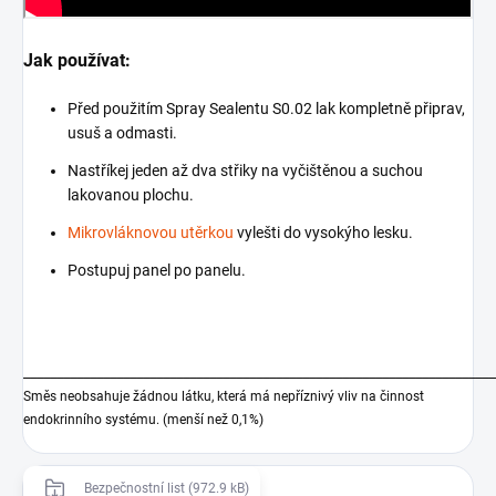
Jak používat:
Před použitím Spray Sealentu S0.02 lak kompletně připrav,
usuš a odmasti.
Nastříkej jeden až dva střiky na vyčištěnou a suchou
lakovanou plochu.
Mikrovláknovou utěrkou
vylešti do vysokýho lesku.
Postupuj panel po panelu.
_______________________________________________________________________
Směs neobsahuje žádnou látku, která má nepříznivý vliv na činnost
endokrinního systému. (menší než 0,1%)
Bezpečnostní list (972.9 kB)