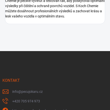
Chemie je pečlivě vyvinut a testován tak, aby poskytoval optimální
výsledky při čištění a ochraně povrchů vozidel. S Koch Chemie
můžete dosáhnout profesionálních výsledků a zachovat krásu a
lesk vašeho vozidla v optimálním stavu.
Z
á
p
a
t
í
KONTAKT
info
@
pecujokaru.cz
+420 705 974 973