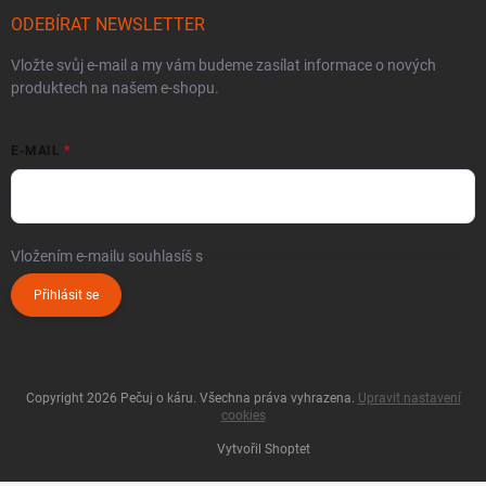
ODEBÍRAT NEWSLETTER
Vložte svůj e-mail a my vám budeme zasílat informace o nových
produktech na našem e-shopu.
E-MAIL
Vložením e-mailu souhlasíš s
podmínkami ochrany osobních údajů
Přihlásit se
Copyright 2026
Pečuj o káru
. Všechna práva vyhrazena.
Upravit nastavení
cookies
Vytvořil Shoptet