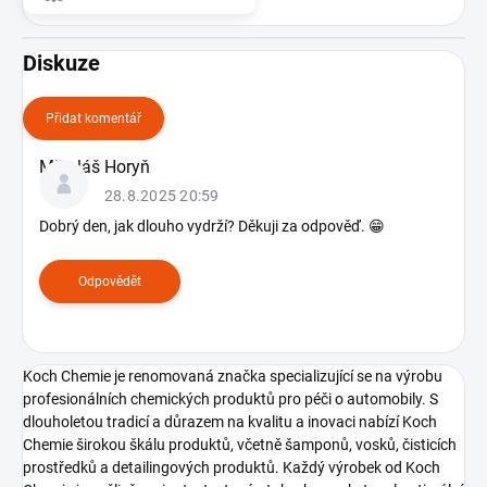
Diskuze
Přidat komentář
V
Mikuláš Horyň
ý
28.8.2025 20:59
p
i
Dobrý den, jak dlouho vydrží? Děkuji za odpověď. 😁
s
d
Odpovědět
i
s
k
u
Koch Chemie je renomovaná značka specializující se na výrobu
z
profesionálních chemických produktů pro péči o automobily. S
í
dlouholetou tradicí a důrazem na kvalitu a inovaci nabízí Koch
Chemie širokou škálu produktů, včetně šamponů, vosků, čisticích
prostředků a detailingových produktů. Každý výrobek od Koch