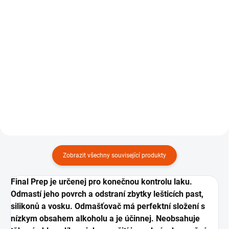
249 Kč
Detail
Do košíku
Mírně alkalická aktivní pěna
určená pro předmytí.
Sada bezrantlovejch
mikrovláknovejch utěrek s
dlouhym chlupem 40x40 a 400
GSM, 3 ks.
Zobrazit všechny související produkty
Final Prep je určenej pro konečnou kontrolu laku.
Odmastí jeho povrch a odstraní zbytky lešticích past,
silikonů a vosku. Odmašťovač má perfektní složení s
nízkym obsahem alkoholu a je účinnej. Neobsahuje