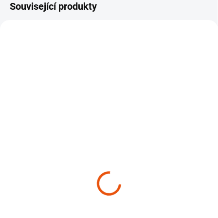
Související produkty
NOVINKA
TIP
VÍCE ZA MÉNĚ
SKLADEM
SKLADEM
(>10 KS)
(>10 KS)
Sada mikrovláknových
Aktivní pěna Cleantle
utěrek s dlouhým
Citrus Foam²
chlupem Elegia Velvet
259 Kč
od