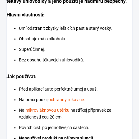
těkavý uhlovodíky a jeho použití je nadmíru bezpečný.
Hlavní vlastnosti:
Umí odstranit zbytky lešticích past a starý vosky.
Obsahuje málo alkoholu.
Superúčinnej.
Bez obsahu těkavejch uhlovodíků.
Jak používat:
Před aplikací auto perfektně umej a usuš.
Na práci použij
ochranný rukavice.
Na
mikrovláknovou utěrku
nastříkej přípravek ze
vzdálenosti cca 20 cm.
Povrch čisti po jednotlivejch částech.
Nepoužívej produkt na přímym slunci!