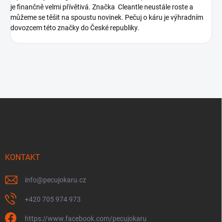
je finančně velmi přívětivá. Značka Cleantle neustále roste a
můžeme se těšit na spoustu novinek. Pečuj o káru je výhradním
dovozcem této značky do České republiky.
Z
á
p
a
t
í
KONTAKT
info
@
pecujokaru.cz
+420 705 974 973
https://www.facebook.com/pecujokaru