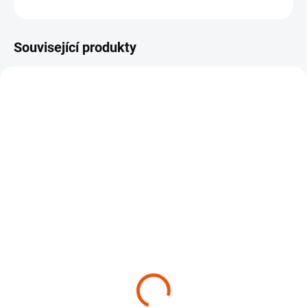
ZEPTAT SE
HLÍDAT
Související produkty
SKLADEM
SKLADEM
(6 KS)
(>10 KS)
Autošampon Cleantle
Impregnace na