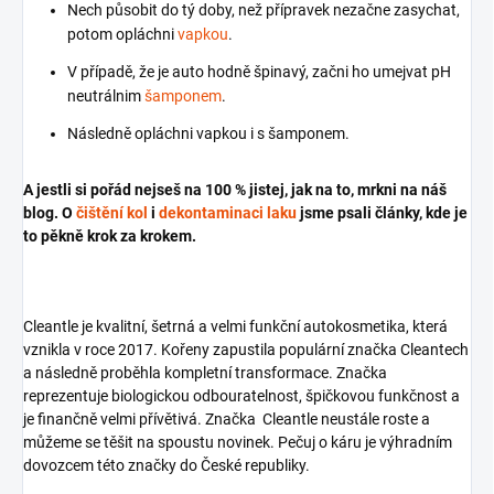
Nech působit do tý doby, než přípravek nezačne zasychat,
potom opláchni
vapkou
.
V případě, že je auto hodně špinavý, začni ho umejvat pH
neutrálnim
šamponem
.
Následně opláchni vapkou i s šamponem.
A jestli si pořád nejseš na 100 % jistej, jak na to, mrkni na náš
blog. O
čištění kol
i
dekontaminaci laku
jsme psali články, kde je
to pěkně krok za krokem.
Cleantle je kvalitní, šetrná a velmi funkční autokosmetika, která
vznikla v roce 2017. Kořeny zapustila populární značka Cleantech
a následně proběhla kompletní transformace. Značka
reprezentuje biologickou odbouratelnost, špičkovou funkčnost a
je finančně velmi přívětivá. Značka Cleantle neustále roste a
můžeme se těšit na spoustu novinek. Pečuj o káru je výhradním
dovozcem této značky do České republiky.