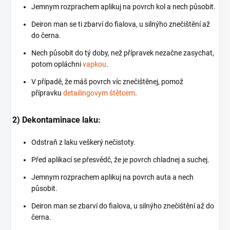
Jemnym rozprachem aplikuj na povrch kol a nech působit.
Deiron man se ti zbarví do fialova, u silnýho znečištění až
do černa.
Nech působit do tý doby, než přípravek nezačne zasychat,
potom opláchni
vapkou
.
V případě, že máš povrch víc znečištěnej, pomož
přípravku
detailingovym štětcem
.
2) Dekontaminace laku:
Odstraň z laku veškerý nečistoty.
Před aplikací se přesvědč, že je povrch chladnej a suchej.
Jemnym rozprachem aplikuj na povrch auta a nech
působit.
Deiron man se zbarví do fialova, u silnýho znečištění až do
černa.