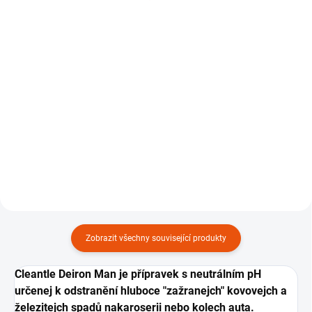
Daily Shampoo²
pneumatiky Cleantle Tire
Dressing
179 Kč
od
449 Kč
od
Detail
Detail
pH neutrální a vysoce
koncentrovanej autošampón.
Přípravek pro účinnou péči a
ochranu pneumatik, pryžovejch
prvků, vnějších plastů a těsnění.
Zobrazit všechny související produkty
Cleantle Deiron Man je přípravek s neutrálním pH
určenej k odstranění hluboce "zažranejch" kovovejch a
železitejch spadů nakaroserii nebo kolech auta.