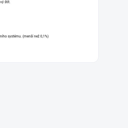
ý štít.
nního systému. (menší než 0,1%)