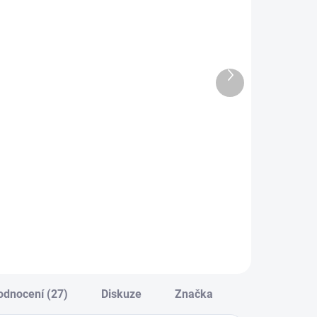
SKLADEM
SKLADEM
(>10 KS)
(>10 KS)
tailingový
Jemná mycí
tec Elegia
rukavice Elegia
ather Touch
Silky
Další
dium
produkt
9 Kč
349 Kč
Do košíku
Do košíku
verzální
Jemná mycí
ilingovej štětec
rukavice z
ištění plastů, kol
mikrovlákna, 1 ks.
teriéru, 1 ks.
odnocení (27)
Diskuze
Značka