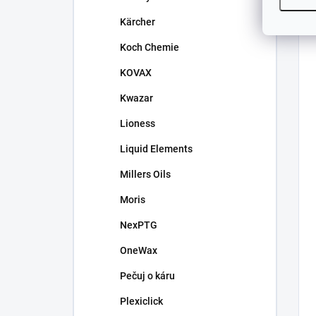
Kärcher
Koch Chemie
KOVAX
Kwazar
Lioness
Liquid Elements
Millers Oils
Moris
NexPTG
OneWax
Pečuj o káru
Plexiclick