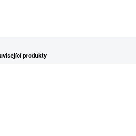
uvisející produkty
NOVINKA
NOVIN
TIP
VÍCE Z
SKLADEM