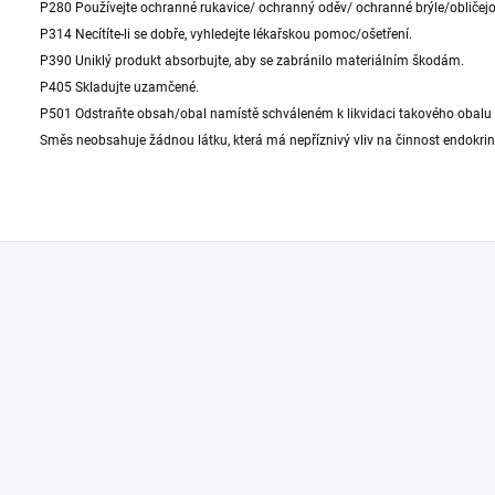
P280 Používejte ochranné rukavice/ ochranný oděv/ ochranné brýle/obličejov
P314 Necítíte-li se dobře, vyhledejte lékařskou pomoc/ošetření.
P390 Uniklý produkt absorbujte, aby se zabránilo materiálním škodám.
P405 Skladujte uzamčené.
P501 Odstraňte obsah/obal namístě schváleném k likvidaci takového obalu
Směs neobsahuje žádnou látku, která má nepříznivý vliv na činnost endokri