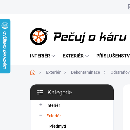
Přejít
na
obsah
INTERIÉR
EXTERIÉR
PŘÍSLUŠENSTV
Domů
Exteriér
Dekontaminace
Odstraňova
P
Kategorie
o
Přeskočit
TI
s
kategorie
t
Interiér
r
Exteriér
a
n
Předmytí