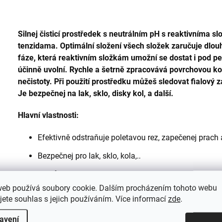
Silnej čisticí prostředek s neutrálním pH s reaktivníma
tenzidama. Optimální složení všech složek zaručuje dlo
fáze, která reaktivním složkám umožní se dostat i pod pe
účinně uvolní. Rychle a šetrně zpracovává povrchovou kor
nečistoty. Při použití prostředku můžeš sledovat fialový z
Je bezpečnej na lak, sklo, disky kol, a další.
Hlavní vlastnosti:
Efektivně odstraňuje poletavou rez, zapečenej prach a
Bezpečnej pro lak, sklo, kola,..
Při působení se fialově zbarvuje.
web používá soubory cookie. Dalším procházením tohoto webu
Velmi snadná a rychlá aplikace.
jete souhlas s jejich používáním. Více informací
zde
.
avení