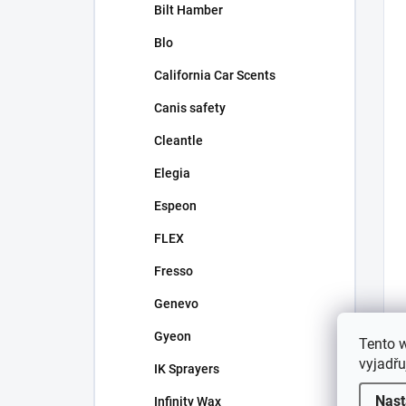
Bilt Hamber
Blo
California Car Scents
Canis safety
Cleantle
Elegia
Espeon
FLEX
Fresso
Genevo
Gyeon
Tento 
vyjadřu
IK Sprayers
Nast
Infinity Wax