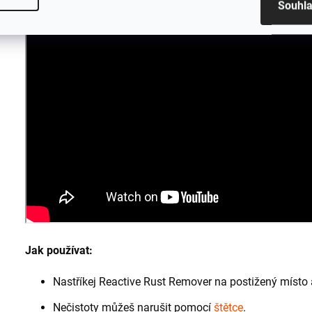
Souhl
Jak používat:
Nastříkej Reactive Rust Remover na postižený místo 
Nečistoty můžeš narušit pomocí
štětce
.