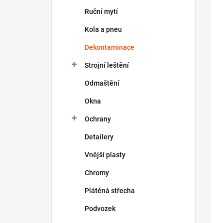
n
Ruční mytí
í
p
Kola a pneu
a
n
Dekontaminace
e
Strojní leštění
l
Odmaštění
Okna
Ochrany
Detailery
Vnější plasty
Chromy
Plátěná střecha
Podvozek