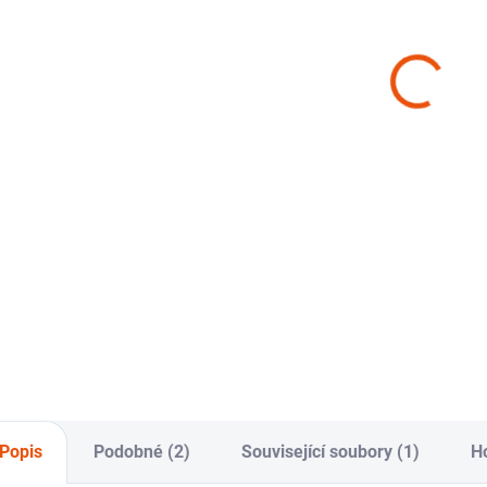
SKLADEM
(10 KS)
(4 KS)
Ohebný kartáč
Jemný kartáč
De
na kola The
na kola Work
ště
Collection Flex
Stuff Squall
Fe
Brush
589 Kč
Wheel Brush
Me
579 Kč
28
Do košíku
Do košíku
Ohebnej kartáč na
Extra velkej a ultra
Uni
kola s vyměnitelnym
jemnej kartáč na
deta
mikrovláknovym
kola s
na č
návlekem, 1 ks.
mikrovláknovou
a in
hlavicí, 1 ks.
Popis
Podobné (2)
Související soubory (1)
H