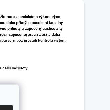
 složkama a speciálníma výkonnejma
uhou dobu přímýho působení kapalný
vně přilnutý a zapečený částice a ty
ozi, zapečenej prach z brz a další
abarvení, což provádí kontrolu čištění.
 další nečistoty.