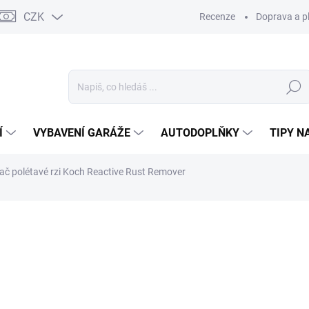
CZK
Recenze
Doprava a p
Hledat
Í
VYBAVENÍ GARÁŽE
AUTODOPLŇKY
TIPY N
č polétavé rzi Koch Reactive Rust Remover
27 hodnocení
Podrobnosti hodnocení
ZNAČKA:
KOCH CHEMIE
P
od
od
43
Měrná
ZVOL