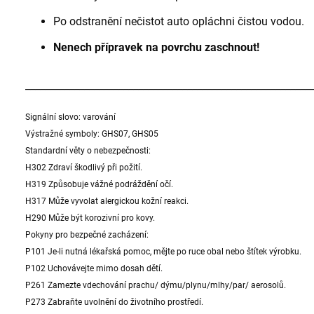
Po odstranění nečistot auto opláchni čistou vodou.
Nenech přípravek na povrchu zaschnout!
__________________________________________________________
Signální slovo: varování
Výstražné symboly: GHS07, GHS05
Standardní věty o nebezpečnosti:
H302 Zdraví škodlivý při požití.
H319 Způsobuje vážné podráždění očí.
H317 Může vyvolat alergickou kožní reakci.
H290 Může být korozivní pro kovy.
Pokyny pro bezpečné zacházení:
P101 Je-li nutná lékařská pomoc, mějte po ruce obal nebo štítek výrobku.
P102 Uchovávejte mimo dosah dětí.
P261 Zamezte vdechování prachu/ dýmu/plynu/mlhy/par/ aerosolů.
P273 Zabraňte uvolnění do životního prostředí.