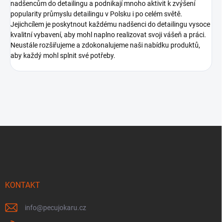
nadšencům do detailingu a podnikají mnoho aktivit k zvýšení
popularity průmyslu detailingu v Polsku i po celém světě.
Jejichcílem je poskytnout každému nadšenci do detailingu vysoce
kvalitní vybavení, aby mohl naplno realizovat svoji vášeň a práci.
Neustále rozšiřujeme a zdokonalujeme naši nabídku produktů,
aby každý mohl splnit své potřeby.
Z
á
p
a
t
í
KONTAKT
info
@
pecujokaru.cz