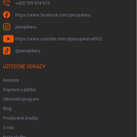
+420 705 974 973
https://www.facebook.com/pecujokaru
pecujokaru
https://www.youtube.com/@pecujokaru4502
@pecujokaru
UŽITEČNÉ ODKAZY
Recenze
Doprava a platba
Věrnostní program
Blog
Prodávané značky
O nás
Naše služby