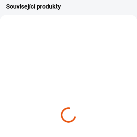
Související produkty
SKLADEM
SKLADEM
(>10 KS)
(>10 KS)
Šetrný čistič kol Auto
Koncentrované předmytí
Finesse Imperial
Auto Finesse Dynamite
299 Kč
379 Kč
od
od