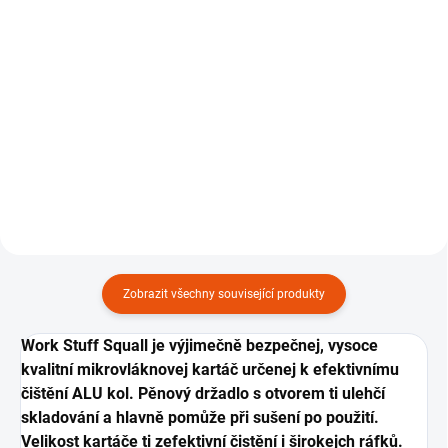
Detail
Detail
PH neutrální pěnivej čistič kol a
Koncentrovanej předmejvač auta
pneumatik.
s vůní citrusů.
Zobrazit všechny související produkty
Work Stuff Squall je výjimečně bezpečnej, vysoce
kvalitní mikrovláknovej kartáč určenej k efektivnímu
čištění ALU kol. Pěnový držadlo s otvorem ti ulehčí
skladování a hlavně pomůže při sušení po použití.
Velikost kartáče ti zefektivní čistění i širokejch ráfků.