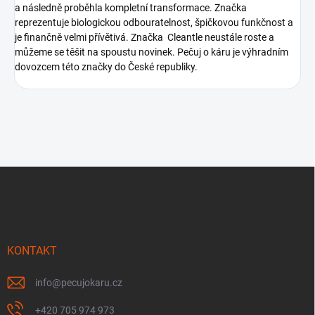
a následně proběhla kompletní transformace. Značka
reprezentuje biologickou odbouratelnost, špičkovou funkčnost a
je finančně velmi přívětivá. Značka Cleantle neustále roste a
můžeme se těšit na spoustu novinek. Pečuj o káru je výhradním
dovozcem této značky do České republiky.
Z
á
p
a
t
í
KONTAKT
info
@
pecujokaru.cz
+420 705 974 973