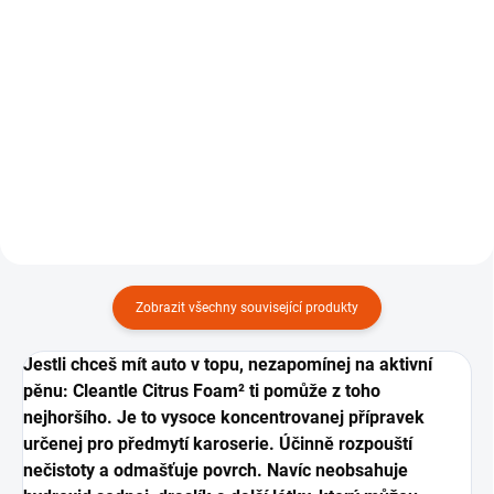
od
929 Kč
Detail
Do košíku
pH neutrální a vysoce
koncentrovanej autošampón.
Ruční profesionální tlakovej
napěnovač, 1250 ml.
Zobrazit všechny související produkty
Jestli chceš mít auto v topu, nezapomínej na aktivní
pěnu: Cleantle Citrus Foam² ti pomůže z toho
nejhoršího.
Je to vysoce koncentrovanej přípravek
určenej pro předmytí karoserie. Účinně rozpouští
nečistoty a odmašťuje povrch. Navíc neobsahuje