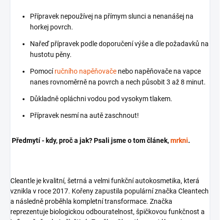
Přípravek nepoužívej na přímym slunci a nenanášej na
horkej povrch.
Nařeď přípravek podle doporučení výše a dle požadavků na
hustotu pěny.
Pomocí
ručního napěňovače
nebo napěňovače na vapce
nanes rovnoměrně na povrch a nech působit 3 až 8 minut.
Důkladně opláchni vodou pod vysokym tlakem.
Přípravek nesmí na autě zaschnout!
Předmytí - kdy, proč a jak? Psali jsme o tom článek,
mrkni
.
Cleantle je kvalitní, šetrná a velmi funkční autokosmetika, která
vznikla v roce 2017. Kořeny zapustila populární značka Cleantech
a následně proběhla kompletní transformace. Značka
reprezentuje biologickou odbouratelnost, špičkovou funkčnost a