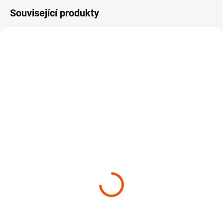
Související produkty
SKLADEM
SKLADEM
(7 KS)
(6 KS)
Ruční tlakový napěnovač
Autošampon Cleantle
IK FOAM PRO 2
Daily Shampoo²
Professional Sprayer
179 Kč