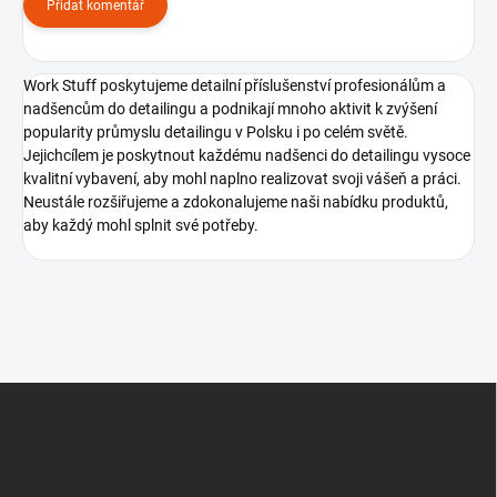
Přidat komentář
Work Stuff poskytujeme detailní příslušenství profesionálům a
nadšencům do detailingu a podnikají mnoho aktivit k zvýšení
popularity průmyslu detailingu v Polsku i po celém světě.
Jejichcílem je poskytnout každému nadšenci do detailingu vysoce
kvalitní vybavení, aby mohl naplno realizovat svoji vášeň a práci.
Neustále rozšiřujeme a zdokonalujeme naši nabídku produktů,
aby každý mohl splnit své potřeby.
Z
á
p
a
t