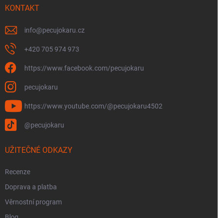
í
KONTAKT
info
@
pecujokaru.cz
+420 705 974 973
https://www.facebook.com/pecujokaru
pecujokaru
https://www.youtube.com/@pecujokaru4502
@pecujokaru
UŽITEČNÉ ODKAZY
Recenze
Doprava a platba
Věrnostní program
Blog