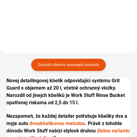
detailingovej kbelík umožňující
Vodotěsný víko z odolnýho
pohodlný odkládaní...
plastu pro detailingový kbelíky, 1
ks.
Zobrazit všechny související produkty
Novej detailingovej kbelík odpovídající systému Grit
Guard s objemem až 20 l, včetně ochranný vložky.
Narozdíl od jinejch kbelíků je Work Stuff Rinse Bucket
opatřenej riskama od 2,5 do 15 l.
Nezapomeň, že každej detailer potřebuje kbelíky dva a
myje auto
dvoukbelíkovou metodou
. Právě z tohohle
důvodu Work Stuff nabízí stylově druhou
žlutou variantu