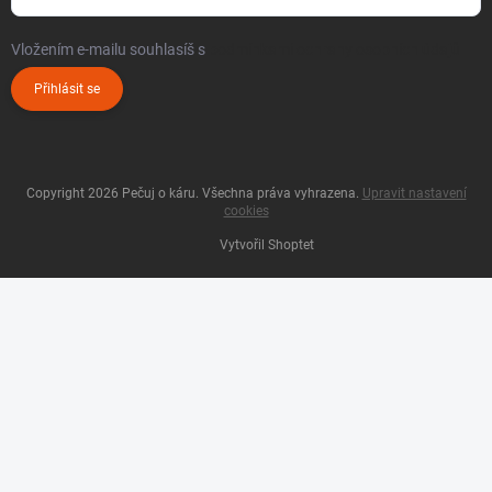
Vložením e-mailu souhlasíš s
podmínkami ochrany osobních údajů
Přihlásit se
Copyright 2026
Pečuj o káru
. Všechna práva vyhrazena.
Upravit nastavení
cookies
Vytvořil Shoptet