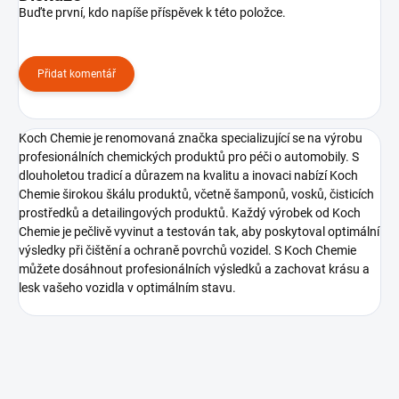
Buďte první, kdo napíše příspěvek k této položce.
Přidat komentář
Koch Chemie je renomovaná značka specializující se na výrobu
profesionálních chemických produktů pro péči o automobily. S
dlouholetou tradicí a důrazem na kvalitu a inovaci nabízí Koch
Chemie širokou škálu produktů, včetně šamponů, vosků, čisticích
prostředků a detailingových produktů. Každý výrobek od Koch
Chemie je pečlivě vyvinut a testován tak, aby poskytoval optimální
výsledky při čištění a ochraně povrchů vozidel. S Koch Chemie
můžete dosáhnout profesionálních výsledků a zachovat krásu a
lesk vašeho vozidla v optimálním stavu.