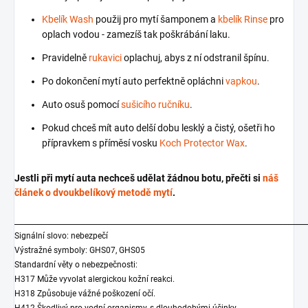
Kbelík Wash
použij pro mytí šamponem a
kbelík Rinse
pro
oplach vodou - zamezíš tak poškrábání laku.
Pravidelně
rukavici
oplachuj, abys z ní odstranil špínu.
Po dokončení mytí auto perfektně opláchni
vapkou
.
Auto osuš pomocí
sušicího ručníku
.
Pokud chceš mít auto delší dobu lesklý a čistý, ošetři ho
přípravkem s příměsí vosku
Koch Protector Wax
.
Jestli při mytí auta nechceš udělat žádnou botu, přečti si
náš
článek o dvoukbelíkový metodě mytí
.
_______________________________________________________________________
Signální slovo: nebezpečí
Výstražné symboly: GHS07, GHS05
Standardní věty o nebezpečnosti:
H317 Může vyvolat alergickou kožní reakci.
H318 Způsobuje vážné poškození očí.
H412 Škodlivý pro vodní organismy, s dlouhodobými účinky.