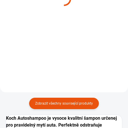
Jemná mycí rukavice
Oboustranný sušicí
Elegia Silky
ručník Elegia Hydrasilk
349 Kč
639 Kč
Do košíku
Do košíku
Jemná mycí rukavice z
Perfektní oboustrannej sušicí
mikrovlákna, 1 ks.
ručník 60x90 cm s gramáží 1200
GSM/m2, 1 ks.
Zobrazit všechny související produkty
Koch Autoshampoo je vysoce kvalitní šampon určenej
pro pravidelný mytí auta. Perfektně odstraňuje