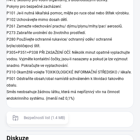
Pokyny pro bezpečné zacházení:
P101 Je-li nutná lékařská pomoc, mějte po ruce obal nebo štítek výrobku.
P102 Uchovávejte mimo dosah dětí.
P261 Zamezte vdechování prachu/ dýmu/plynu/mlhy/par/ aerosolů.
P273 Zabraňte uvolnění do životního prostředí.
P280 Používejte ochranné rukavice/ ochranný oděv/ ochranné
brýle/obličejový štít.
P305+P351+P338 PŘI ZASAŽENÍ OČÍ: Několik minut opatrně vyplachujte
vodou. Vyjměte kontaktní čočky, jsou-li nasazeny a pokud je lze vyjmout
snadno. Pokračujte ve vyplachování.
P310 Okamžitě volejte TOXIKOLOGICKÉ INFORMAČNÍ STŘEDISKO / lékaře.
P501 Odstraňte obsah/obal namístě schváleném k likvidaci takového
obalu.
Směs neobsahuje žádnou látku, která má nepříznivý vliv na činnost
endokrinního systému. (menší než 0,1%)
Bezpečností list (1.4 MB)
Diskuze