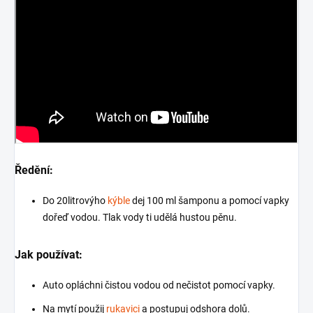
Ředění:
Do 20litrovýho
kýble
dej 100 ml šamponu a pomocí vapky
dořeď vodou. Tlak vody ti udělá hustou pěnu.
Jak používat:
Auto opláchni čistou vodou od nečistot pomocí vapky.
Na mytí použij
rukavici
a postupuj odshora dolů.