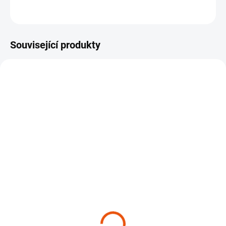
Množství chemie
50ml
Související produkty
NOVINKA
NOVINKA
TIP
TIP
VÍCE ZA MÉNĚ
VÍCE ZA MÉNĚ
SKLADEM
SKLADEM
(>10 KS)
(>10 KS)