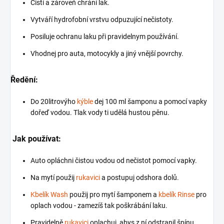
Čistí a zároveň chrání lak.
Vytváří hydrofobní vrstvu odpuzující nečistoty.
Posiluje ochranu laku při pravidelnym používání.
Vhodnej pro auta, motocykly a jiný vnější povrchy.
Ředění:
Do 20litrovýho
kýble
dej 100 ml šamponu a pomocí vapky
dořeď vodou. Tlak vody ti udělá hustou pěnu.
Jak používat:
Auto opláchni čistou vodou od nečistot pomocí vapky.
Na mytí použij
rukavici
a postupuj odshora dolů.
Kbelík Wash
použij pro mytí šamponem a
kbelík Rinse
pro
oplach vodou - zamezíš tak poškrábání laku.
Pravidelně
rukavici
oplachuj, abys z ní odstranil špínu.