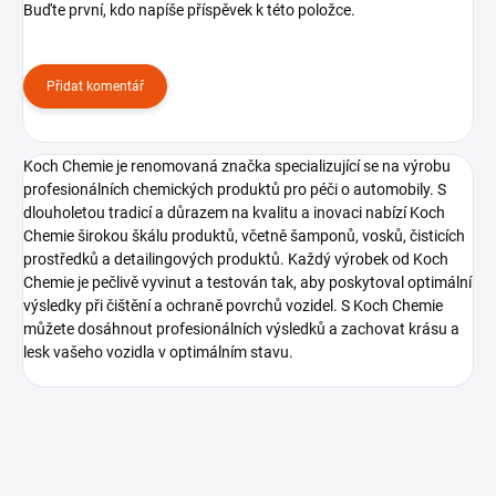
Buďte první, kdo napíše příspěvek k této položce.
Přidat komentář
Koch Chemie je renomovaná značka specializující se na výrobu
profesionálních chemických produktů pro péči o automobily. S
dlouholetou tradicí a důrazem na kvalitu a inovaci nabízí Koch
Chemie širokou škálu produktů, včetně šamponů, vosků, čisticích
prostředků a detailingových produktů. Každý výrobek od Koch
Chemie je pečlivě vyvinut a testován tak, aby poskytoval optimální
výsledky při čištění a ochraně povrchů vozidel. S Koch Chemie
můžete dosáhnout profesionálních výsledků a zachovat krásu a
lesk vašeho vozidla v optimálním stavu.