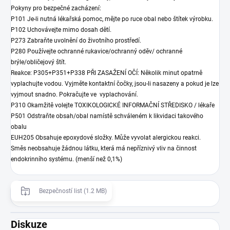
Pokyny pro bezpečné zacházení:
P101 Je-li nutná lékařská pomoc, mějte po ruce obal nebo štítek výrobku.
P102 Uchovávejte mimo dosah dětí.
P273 Zabraňte uvolnění do životního prostředí.
P280 Používejte ochranné rukavice/ochranný oděv/ ochranné
brýle/obličejový štít.
Reakce: P305+P351+P338 PŘI ZASAŽENÍ OČÍ: Několik minut opatrně
vyplachujte vodou. Vyjměte kontaktní čočky, jsou-li nasazeny a pokud je lze
vyjmout snadno. Pokračujte ve vyplachování.
P310 Okamžitě volejte TOXIKOLOGICKÉ INFORMAČNÍ STŘEDISKO / lékaře
P501 Odstraňte obsah/obal namístě schváleném k likvidaci takového
obalu
EUH205 Obsahuje epoxydové složky. Může vyvolat alergickou reakci.
Směs neobsahuje žádnou látku, která má nepříznivý vliv na činnost
endokrinního systému. (menší než 0,1%)
Bezpečností list (1.2 MB)
Diskuze