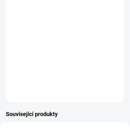
Objem nádoby
Objem:
100
ml
Poměr ředění
Poměr:
1:1
Správný poměr
Množství vody
50ml
Množství chemie
50ml
Související produkty
NOVINKA
NOVINKA