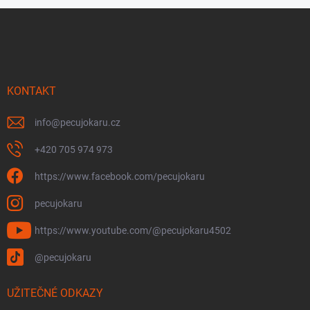
Z
á
p
a
t
í
KONTAKT
info
@
pecujokaru.cz
+420 705 974 973
https://www.facebook.com/pecujokaru
pecujokaru
https://www.youtube.com/@pecujokaru4502
@pecujokaru
UŽITEČNÉ ODKAZY