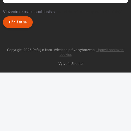
Vložením e-mailu souhlasíš s
podmínkami ochrany osobních údajů
Přihlásit se
Copyright 2026
Pečuj o káru
. Všechna práva vyhrazena.
Upravit nastavení
cookies
Vytvořil Shoptet