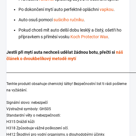
Po dokončení mytí auto perfektně opláchni
vapkou
.
Auto osuš pomocí
sušicího ručníku
.
Pokud chceš mít auto delší dobu lesklý a čistý, ošetři ho
přípravkem s příměsí vosku
Koch Protector Wax
.
Jestli při mytí auta nechceš udělat žádnou botu, přečti si
náš
článek o dvoukbelíkový metodě mytí
_______________________________________________________________________
Tenhle produkt obsahuje chemický látky! Bezpečnostní list ti rádi pošleme
na vyžádání.
Signální slovo: nebezpečí
Výstražné symboly: GHS05
Standardní věty o nebezpečnosti:
H315 Dráždí kůži
H318 Způsobuje vážné poškození očí.
H412 Škodlivý pro vodní organismy, s dlouhodobými účinky.