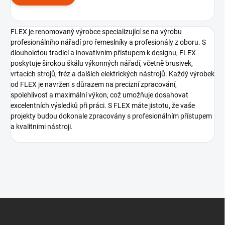
FLEX je renomovaný výrobce specializující se na výrobu
profesionálního nářadí pro řemeslníky a profesionály z oboru. S
dlouholetou tradicí a inovativním přístupem k designu, FLEX
poskytuje širokou škálu výkonných nářadí, včetně brusivek,
vrtacích strojů, fréz a dalších elektrických nástrojů. Každý výrobek
od FLEX je navržen s důrazem na precizní zpracování,
spolehlivost a maximální výkon, což umožňuje dosahovat
excelentních výsledků při práci. S FLEX máte jistotu, že vaše
projekty budou dokonale zpracovány s profesionálním přístupem
a kvalitními nástroji.
Z
á
p