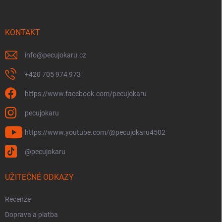
a
t
í
KONTAKT
info
@
pecujokaru.cz
+420 705 974 973
https://www.facebook.com/pecujokaru
pecujokaru
https://www.youtube.com/@pecujokaru4502
@pecujokaru
UŽITEČNÉ ODKAZY
Recenze
Doprava a platba