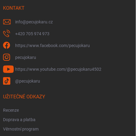
t
í
KONTAKT
info
@
pecujokaru.cz
+420 705 974 973
https://www.facebook.com/pecujokaru
pecujokaru
https://www.youtube.com/@pecujokaru4502
@pecujokaru
UŽITEČNÉ ODKAZY
Recenze
Doprava a platba
Věrnostní program