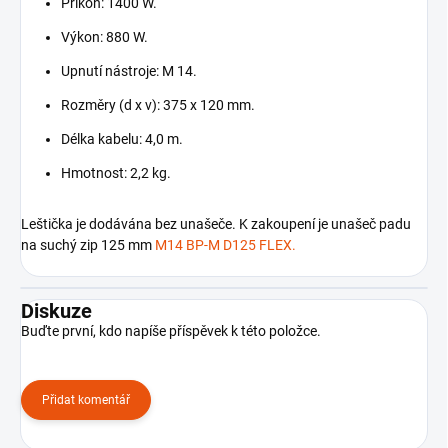
Příkon: 1400 W.
Výkon: 880 W.
Upnutí nástroje: M 14.
Rozměry (d x v): 375 x 120 mm.
Délka kabelu: 4,0 m.
Hmotnost: 2,2 kg.
Leštička je dodávána bez unašeče. K zakoupení je unašeč padu
na suchý zip 125 mm
M14 BP-M D125 FLEX.
Diskuze
Buďte první, kdo napíše příspěvek k této položce.
Přidat komentář