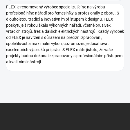
FLEX je renomovaný výrobce specializující se na výrobu
profesionálního nářadí pro řemeslníky a profesionály z oboru. S
dlouholetou tradicí a inovativním přístupem k designu, FLEX
poskytuje širokou škálu výkonných nářadí, včetně brusivek,
vrtacích strojů, fréz a dalších elektrických nástrojů. Každý výrobek
od FLEX je navržen s důrazem na precizní zpracování,
spolehlivost a maximální výkon, což umožňuje dosahovat
excelentních výsledků při práci. S FLEX máte jistotu, že vaše
projekty budou dokonale zpracovány s profesionálním přístupem
a kvalitními nástroji.
Z
á
p
a