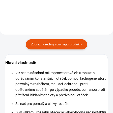
se závitem M14, 1 ks.
v setu.
Zobrazit všechny související produkty
Hlavní vlastnosti:
VR-sedminásobná mikroprocesorová elektronika: s
udržováním konstantních otáček pomocí tachogenerátoru,
pozvolným rozběhem, regulací, ochranou proti
opětovnému spuštění po výpadku proudu, ochranou proti
přetížení, hlídáním teploty a předvolbou otáček.
Spínač pro pomalý a citlivý rozběh.
Díky velkému rozsahu otáček je velmi vhodná pro perfektní