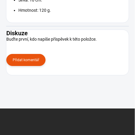
Hmotnost: 120 g.
Diskuze
Buďte první, kdo napíše příspěvek k této položce.
Přidat komentář
Z
á
p
a