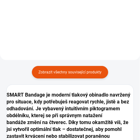
Do košíku
Univerzální dlaha 61x11 cm, 1 ks.
Nejkomplexnější lékárnička, 1 ks.
Zobrazit všechny související produkty
SMART Bandage je moderní tlakový obinadlo navržený
pro situace, kdy potřebuješ reagovat rychle, jistě a bez
odhadování. Je vybavený intuitivním piktogramem
obdélníku, kterej se při správnym natažení
bandáže změní na čtverec. Díky tomu okamžitě víš, že
jsi vytvořil optimální tlak – dostatečnej, aby pomohl
zastavit krvácení nebo stabilizovat poraněnou