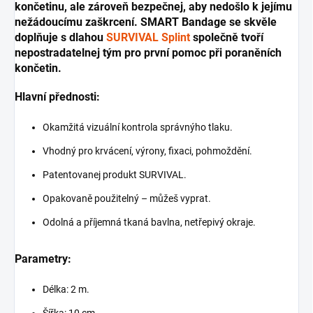
končetinu, ale zároveň bezpečnej, aby nedošlo k jejímu
nežádoucímu zaškrcení.
SMART Bandage se skvěle
doplňuje s dlahou
SURVIVAL Splint
společně tvoří
nepostradatelnej tým pro první pomoc při poraněních
končetin.
Hlavní přednosti:
Okamžitá vizuální kontrola správnýho tlaku.
Vhodný pro krvácení, výrony, fixaci, pohmoždění.
Patentovanej produkt SURVIVAL.
Opakovaně použitelný – můžeš vyprat.
Odolná a příjemná tkaná bavlna, netřepivý okraje.
Parametry:
Délka: 2 m.
Šířka: 10 cm.