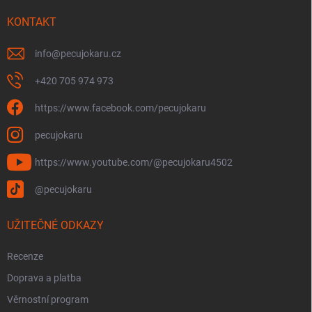
t
í
KONTAKT
info
@
pecujokaru.cz
+420 705 974 973
https://www.facebook.com/pecujokaru
pecujokaru
https://www.youtube.com/@pecujokaru4502
@pecujokaru
UŽITEČNÉ ODKAZY
Recenze
Doprava a platba
Věrnostní program