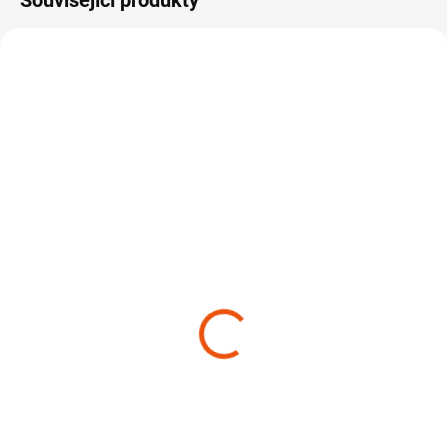
Související produkty
NOVINKA
NOVINKA
SKLADEM
(3 KS)
SKLADEM
(>10 KS)
Survival Splint
Survival First Aid Kit
350 Kč
Large
Do košíku
2 990 Kč