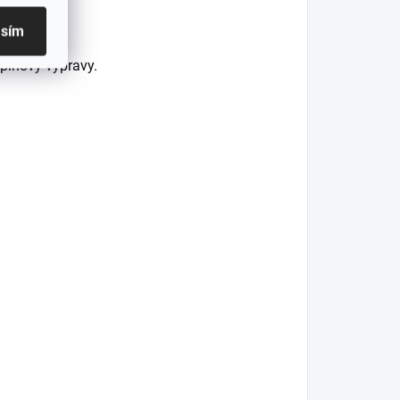
asím
upinový výpravy.