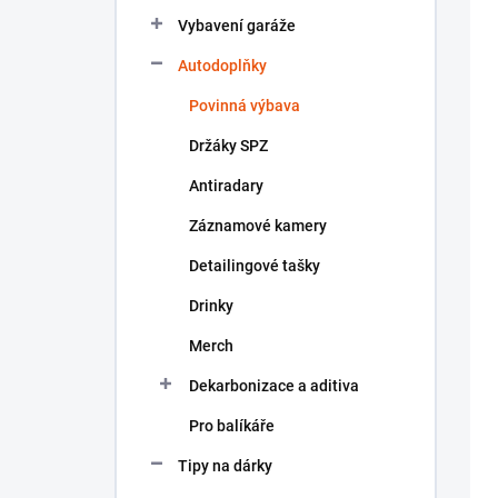
n
Vybavení garáže
í
p
Autodoplňky
a
n
Povinná výbava
e
Držáky SPZ
l
Antiradary
Záznamové kamery
Detailingové tašky
Drinky
Merch
Dekarbonizace a aditiva
Pro balíkáře
Tipy na dárky