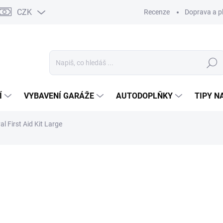
CZK
Recenze
Doprava a p
Hledat
Í
VYBAVENÍ GARÁŽE
AUTODOPLŇKY
TIPY N
al First Aid Kit Large
3 hodnocení
Podrobnosti hodnocení
ZNAČKA:
MORIS
VINKA
2 9
2 471
Měrná
SKL