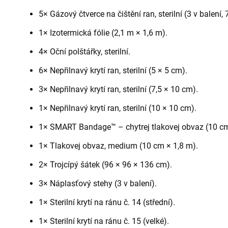
5× Gázový čtverce na čištění ran, sterilní (3 v balení, 
1× Izotermická fólie (2,1 m × 1,6 m).
4× Oční polštářky, sterilní.
6× Nepřilnavý krytí ran, sterilní (5 × 5 cm).
3× Nepřilnavý krytí ran, sterilní (7,5 × 10 cm).
1× Nepřilnavý krytí ran, sterilní (10 × 10 cm).
1× SMART Bandage™ – chytrej tlakovej obvaz (10 cm
1× Tlakovej obvaz, medium (10 cm × 1,8 m).
2× Trojcípý šátek (96 × 96 × 136 cm).
3× Náplasťový stehy (3 v balení).
1× Sterilní krytí na ránu č. 14 (střední).
1× Sterilní krytí na ránu č. 15 (velké).