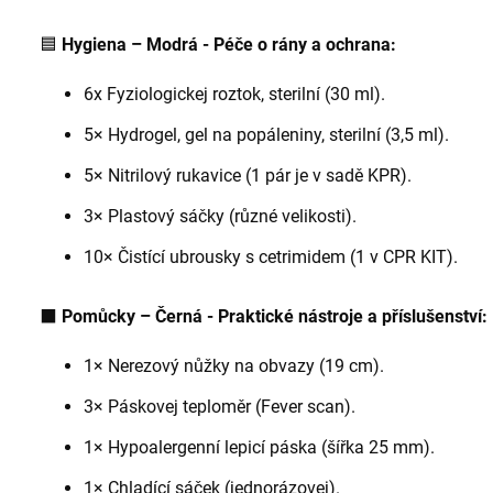
🟦
Hygiena – Modrá - Péče o rány a ochrana:
6x Fyziologickej roztok, sterilní (30 ml).
5× Hydrogel, gel na popáleniny, sterilní (3,5 ml).
5× Nitrilový rukavice (1 pár je v sadě KPR).
3× Plastový sáčky (různé velikosti).
10× Čistící ubrousky s cetrimidem (1 v CPR KIT).
⬛
Pomůcky – Černá - Praktické nástroje a příslušenství:
1× Nerezový nůžky na obvazy (19 cm).
3× Páskovej teploměr (Fever scan).
1× Hypoalergenní lepicí páska (šířka 25 mm).
1× Chladící sáček (jednorázovej).