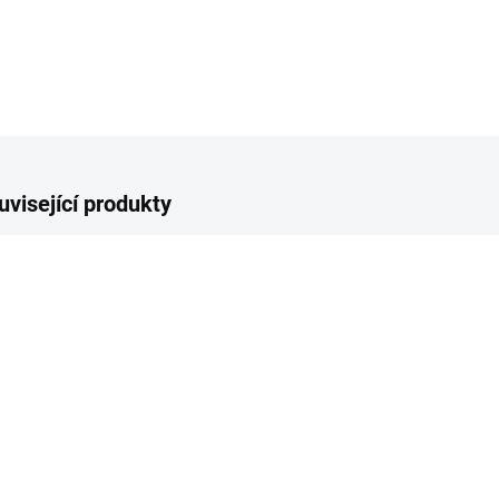
uvisející produkty
OVINKA
NOVINKA
NOVIN
SKLADEM
SKLADEM