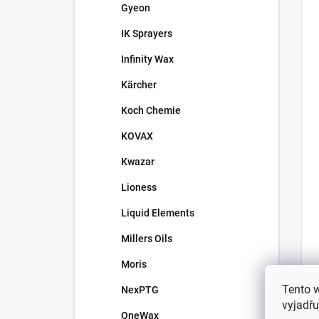
Gyeon
IK Sprayers
Infinity Wax
Kärcher
Koch Chemie
KOVAX
Kwazar
Lioness
Liquid Elements
Millers Oils
Moris
Tento 
NexPTG
vyjadřu
OneWax