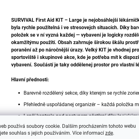
SURVIVAL First Aid KIT – Large je nejobsáhlejší lékárni
byla rychle použitelná i ve stresovejch situacích. Díky 
položek se v ní vyzná každej — vybavení je logicky rozdě
okamžitýmu použití. Obsah zahrnuje širokou škálu prost
poranění až po náročnější úrazy. Velký KIT je vhodnej pro
sportoviště i skupinové akce, kde je potřeba mít k dispoz
vybavení. Součástí je taky oddělenej prostor pro vlastní
Hlavní přednosti:
Barevně rozdělený sekce, díky kterejm se rychle zorie
Přehledně uspořádanej organizér – každá položka m
Lepší kontrola nad postupem ošetření díky logickým
web používá soubory cookie. Dalším procházením tohoto webu
Oddělenej prostor pro vlastní léky a další pomůcky.
jete souhlas s jejich používáním. Více informací
zde
.
Největší a nejkomplexnější KIT značky SURVIVAL.