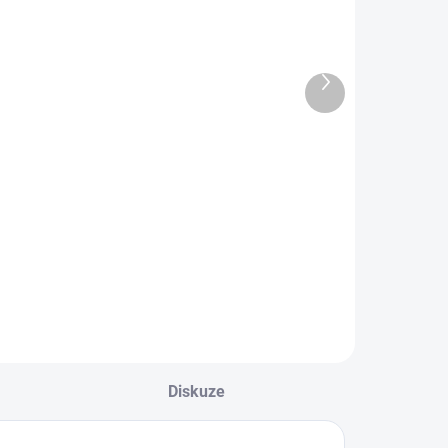
SKLADEM
(7 KS)
(>10 KS)
Survival First
vival First
Aid Kit Trauma
 Kit Small
Další
2 990 Kč
produkt
490 Kč
Do košíku
Do košíku
Kompaktní kit
paktní
vybavenej pro
árnička s
okamžitý zastavení
evnejma
masivního krvácení,
cema, 1 ks.
1 ks.
Diskuze