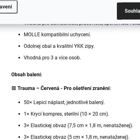
avení
Souhl
Kvalitní komponenty.
Vhodná pro domácnosti, pracoviště, sportoviště i sk
MOLLE kompatibilní uchycení.
Odolnej obal a kvalitní YKK zipy.
Vhodná pro 3 a více osob.
Obsah balení:
🟥
Trauma – Červená - Pro ošetření zranění:
50× Lepicí náplast, jednotlivě balený.
1× Krycí kompres, sterilní (10 × 20 cm).
3× Elastickej obvaz (7,5 cm × 1,8 m, nenataženej).
3× Elastickej obvaz (5 cm × 1,8 m, nenataženej).