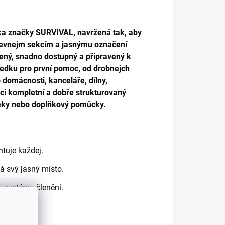
čka značky SURVIVAL, navržená tak, aby
barevnejm sekcím a jasnýmu označení
lený, snadno dostupný a připravený k
ředků pro první pomoc, od drobnejch
 domácnosti, kanceláře, dílny,
ici kompletní a dobře strukturovaný
 léky nebo doplňkový pomůcky.
ntuje každej.
á svý jasný místo.
u systému členění.