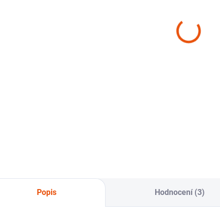
(9 KS)
(3 KS)
Survival Smart
Survival Splint
Sur
Bandage
350 Kč
Aid
350 Kč
1 
Do košíku
Do košíku
Univerzální dlaha
61x11 cm, 1 ks.
Chytrý tlakový
Kom
obinadlo 1Ox2OO
lék
cm, 1 ks.
bar
sek
Popis
Hodnocení (3)