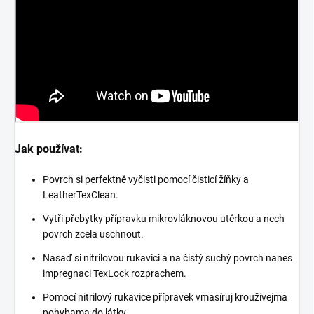
Jak používat:
Povrch si perfektně vyčisti pomocí čisticí žíňky a
LeatherTexClean.
Vytři přebytky přípravku mikrovláknovou utěrkou a nech
povrch zcela uschnout.
Nasaď si nitrilovou rukavici a na čistý suchý povrch nanes
impregnaci TexLock rozprachem.
Pomocí nitrilový rukavice přípravek vmasíruj krouživejma
pohybama do látky.