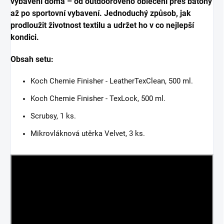
vybavení doma – od outdoorového oblečení přes batohy
až po sportovní vybavení. Jednoduchý způsob, jak
prodloužit životnost textilu a udržet ho v co nejlepší
kondici.
Obsah setu:
Koch Chemie Finisher - LeatherTexClean, 500 ml.
Koch Chemie Finisher - TexLock, 500 ml.
Scrubsy, 1 ks.
Mikrovláknová utěrka Velvet, 3 ks.