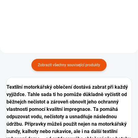
Set na kompletní mytí a následný
Kompletní set na čištění a
doleštění laku.
impregnaci koženejch sedadel a
koženýho příslušenství.
Zobrazit všechny související produkty
Textilní motorkářský oblečení dostává zabrat při každý
vyjížďce. Tahle sada ti ho pomůže důkladně vyčistit od
běžnejch nečistot a zároveň obnovit jeho ochranný
vlastnosti pomocí kvalitní impregnace. Ta pomáhá
odpuzovat vodu, nečistoty a usnadňuje následnou
údržbu. Přípravky můžeš použít nejen na motorkářský
bundy, kalhoty nebo rukavice, ale i na další textilní