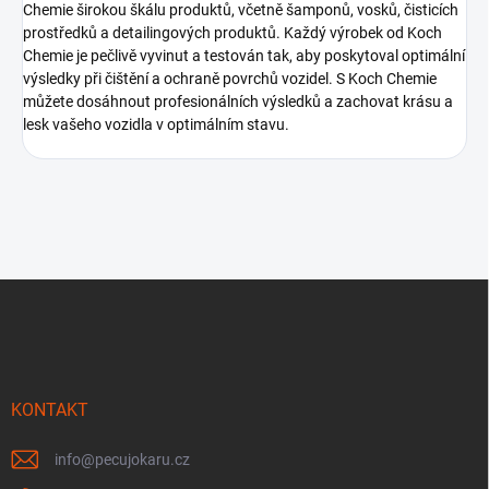
Chemie širokou škálu produktů, včetně šamponů, vosků, čisticích
prostředků a detailingových produktů. Každý výrobek od Koch
Chemie je pečlivě vyvinut a testován tak, aby poskytoval optimální
výsledky při čištění a ochraně povrchů vozidel. S Koch Chemie
můžete dosáhnout profesionálních výsledků a zachovat krásu a
lesk vašeho vozidla v optimálním stavu.
Z
á
p
a
t
í
KONTAKT
info
@
pecujokaru.cz