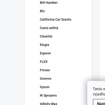
Bilt Hamber
Blo
California Car Scents
Canis safety
Cleantle
Elegia
Espeon
FLEX
Fresso
Genevo
Gyeon
Tento 
vyjadřu
IK Sprayers
Nast
Infinity Wax