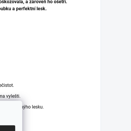
poškozovala, a zároveň ho ošetří.
oubku a perfektní lesk.
čistot.
a vylešti.
ešti do úplnýho lesku.