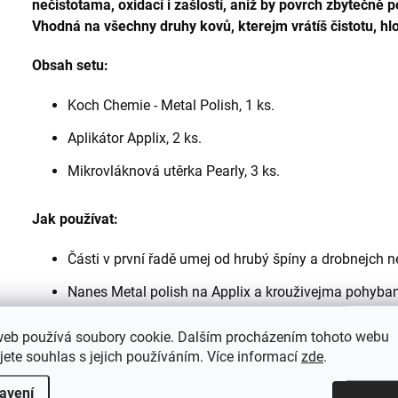
nečistotama, oxidací i zašlostí, aniž by povrch zbytečně 
Vhodná na všechny druhy kovů, kterejm vrátíš čistotu, hl
Obsah setu:
Koch Chemie - Metal Polish, 1 ks.
Aplikátor Applix, 2 ks.
Mikrovláknová utěrka Pearly, 3 ks.
Jak používat:
Části v první řadě umej od hrubý špíny a drobnejch ne
Nanes Metal polish na Applix a krouživejma pohybam
Zbytky přípravku setři mikrovláknovou utěrkou a rozl
web používá soubory cookie. Dalším procházením tohoto webu
jete souhlas s jejich používáním. Více informací
zde
.
avení