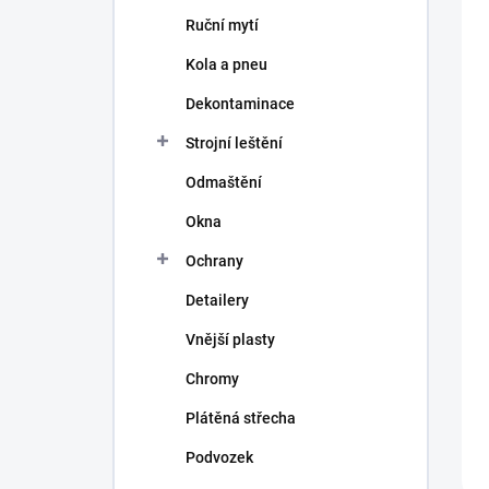
n
Ruční mytí
í
p
Kola a pneu
a
n
Dekontaminace
e
Strojní leštění
l
Odmaštění
Okna
Ochrany
Detailery
Vnější plasty
Chromy
Plátěná střecha
Podvozek