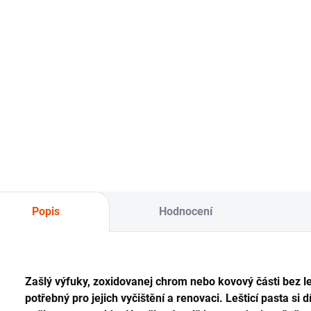
1 536 Kč
1 229 Kč
příslušenství
72
Do košíku
Do košíku
Set na kompletní
Kompletní set na
mytí a následný
Set
čištění a impregnaci
doleštění laku.
větš
koženejch sedadel a
blá
koženýho
příslušenství.
Popis
Hodnocení
Zašlý výfuky, zoxidovanej chrom nebo kovový části bez 
potřebný pro jejich vyčištění a renovaci. Lešticí pasta s