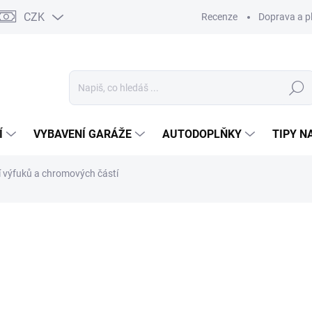
CZK
Recenze
Doprava a p
Hledat
Í
VYBAVENÍ GARÁŽE
AUTODOPLŇKY
TIPY N
 výfuků a chromových částí
Neohodnoceno
Podrobnosti hodnocení
ZNAČKA:
KOCH CHEMIE
VINKA
638
527,2
Měrná
SKL