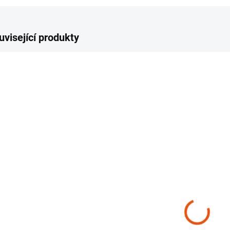
uvisející produkty
OVINKA
NOVINKA
NOVIN
SKLADEM
SKLADEM
(>10 KS)
(>10 KS)
Set na čištění a
Set na mytí a
Set
impregnaci
pořádný lesk
př
kožených
hm
sedadel a