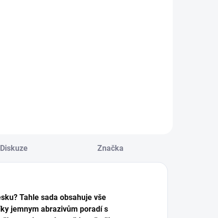
1 592 Kč
4 Kč
Do košíku
Do košíku
Kompletní set na
 na odstranění
čištění a impregnaci
í silniční špíny,
látkového oblečení a
ta a hmyzu.
dalších textilních
částí.
Diskuze
Značka
lesku? Tahle sada obsahuje vše
i díky jemnym abrazivům poradí s