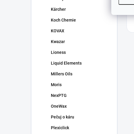
Kärcher
Koch Chemie
KOVAX
Kwazar
Lioness
Liquid Elements
Millers Oils
Moris
NexPTG
OneWax
Pečuj o káru
Plexiclick