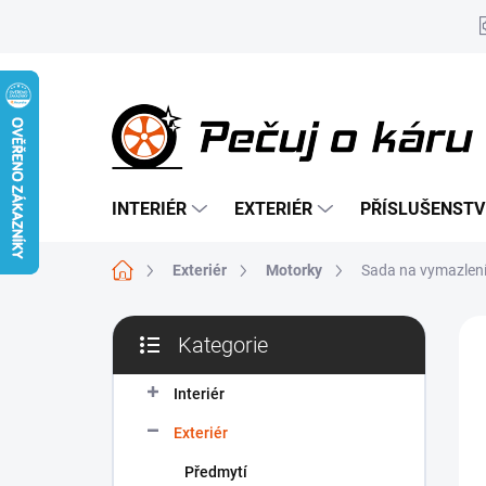
Přejít
na
obsah
INTERIÉR
EXTERIÉR
PŘÍSLUŠENSTV
Domů
Exteriér
Motorky
Sada na vymazlení
P
Kategorie
o
Přeskočit
NO
s
kategorie
t
Interiér
r
Exteriér
a
n
Předmytí