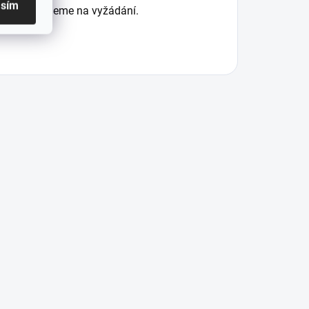
asím
 ti rádi pošleme na vyžádání.