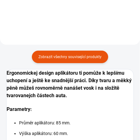
vosk na světě ve zcela
inovovanym složení, 200 g.
Zobrazit všechny související produkty
Ergonomickej design aplikátoru ti pomůže k lepšímu
uchopení a ještě ke snadnější práci. Díky tvaru a měkký
pěně můžeš rovnoměrně nanášet vosk i na složitě
tvarovanejch částech auta.
Parametry:
Průměr aplikátoru: 85 mm.
Výška aplikátoru: 60 mm.