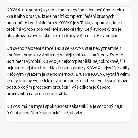
KOVAX je japonský výrobce pokrokového a časově úsporného
kvalitního brusiva, které nabízí kompletní řešení brusných
postupů. Hlavní sídlo firmy KOVAX je v Tokiu, Japonsko, kde i
probíhá výroba pro veškeré světové trhy. Celý evropský trh je
obsluhován z evropského sídla firmy v Almelu v Holandsku.
Od svého založení v roce 1930 se KOVAX stal nejvýznamnější
značkou brusiva v Asii a nejrychleji rostoucí značkou v Evropě.
Sortiment výrobků KOVAX je nejkompletnější, nejpokrokovější a
nejmodernější na trhu. Navíc jsou výrobky KOVAX nejvyšší kvality.
Klíčovým výrazem je stejnoměrnost. Brusiva KOVAX vytváří velmi
jemný brusný výsledek, což umožňuje mnohem rychlejší pracovní
postup celým procesem broušení. Výsledkem je úspora
pracovního času o více než 40%!
KOVAX má na mysli spokojenost zákazníků a je schopný najít
řešení pro veškeré specifické požadavky.