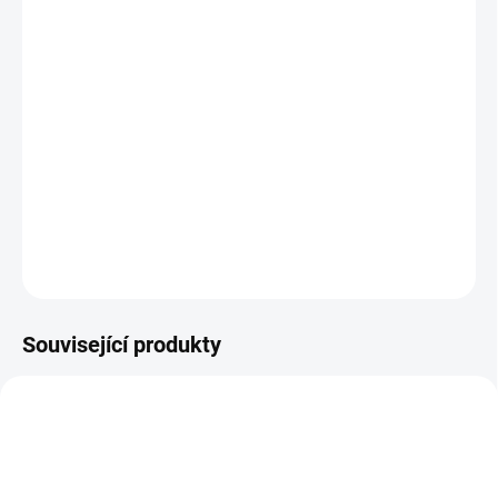
cena:
MŮŽEME
DORUČIT DO:
11.8.2026
−
+
Přidat do košíku
Brusný formát Super Assilex 130 x 170 mm (2x 130 x 85 mm)
DETAILNÍ INFORMACE
ZEPTAT SE
HLÍDAT
Související produkty