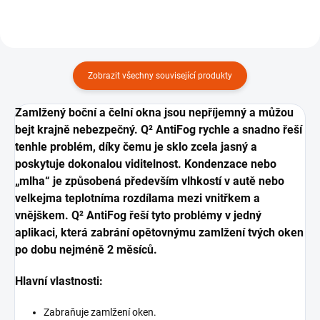
Zobrazit všechny související produkty
Zamlžený boční a čelní okna jsou nepříjemný a můžou
bejt krajně nebezpečný. Q² AntiFog rychle a snadno řeší
tenhle problém, díky čemu je sklo zcela jasný a
poskytuje dokonalou viditelnost. Kondenzace nebo
„mlha“ je způsobená především vlhkostí v autě nebo
velkejma teplotníma rozdílama mezi vnitřkem a
vnějškem. Q² AntiFog řeší tyto problémy v jedný
aplikaci, která zabrání opětovnýmu zamlžení tvých oken
po dobu nejméně 2 měsíců.
Hlavní vlastnosti:
Zabraňuje zamlžení oken.