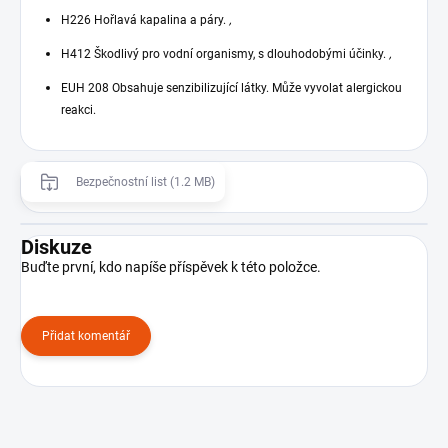
H226 Hořlavá kapalina a páry.
,
H412 Škodlivý pro vodní organismy, s dlouhodobými účinky.
,
EUH 208 Obsahuje senzibilizující látky. Může vyvolat alergickou
reakci.
Bezpečnostní list (1.2 MB)
Diskuze
Buďte první, kdo napíše příspěvek k této položce.
Přidat komentář