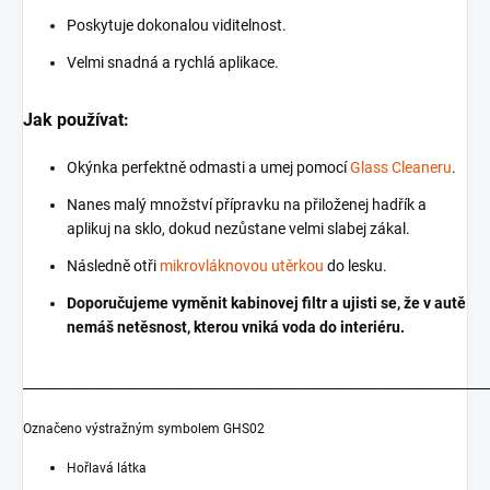
Poskytuje dokonalou viditelnost.
Velmi snadná a rychlá aplikace.
Jak používat:
Okýnka perfektně odmasti a umej pomocí
Glass Cleaneru
.
Nanes malý množství přípravku na přiloženej hadřík a
aplikuj na sklo, dokud nezůstane velmi slabej zákal.
Následně otři
mikrovláknovou utěrkou
do lesku.
Doporučujeme vyměnit kabinovej filtr a ujisti se, že v autě
nemáš netěsnost, kterou vniká voda do interiéru.
_______________________________________________________________________
Označeno výstražným symbolem GHS02
Hořlavá látka