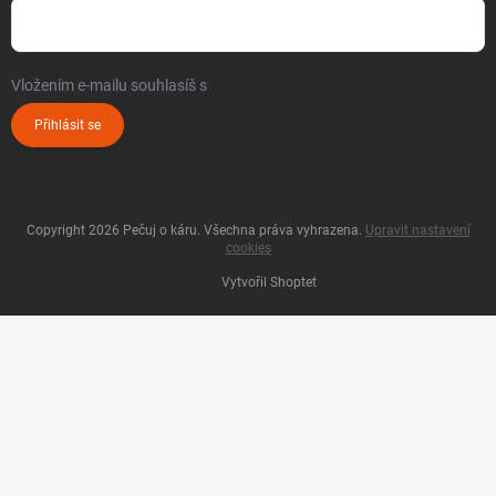
Vložením e-mailu souhlasíš s
podmínkami ochrany osobních údajů
Přihlásit se
Copyright 2026
Pečuj o káru
. Všechna práva vyhrazena.
Upravit nastavení
cookies
Vytvořil Shoptet