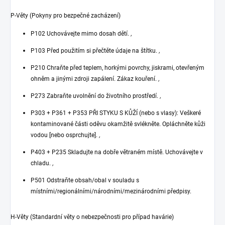
P-Věty (Pokyny pro bezpečné zacházení)
P102 Uchovávejte mimo dosah dětí.
,
P103 Před použitím si přečtěte údaje na štítku.
,
P210 Chraňte před teplem, horkými povrchy, jiskrami, otevřeným
ohněm a jinými zdroji zapálení. Zákaz kouření.
,
P273 Zabraňte uvolnění do životního prostředí.
,
P303 + P361 + P353 PŘI STYKU S KŮŽÍ (nebo s vlasy): Veškeré
kontaminované části oděvu okamžitě svlékněte. Opláchněte kůži
vodou [nebo osprchujte].
,
P403 + P235 Skladujte na dobře větraném místě. Uchovávejte v
chladu.
,
P501 Odstraňte obsah/obal v souladu s
místními/regionálními/národními/mezinárodními předpisy.
H-Věty (Standardní věty o nebezpečnosti pro případ havárie)