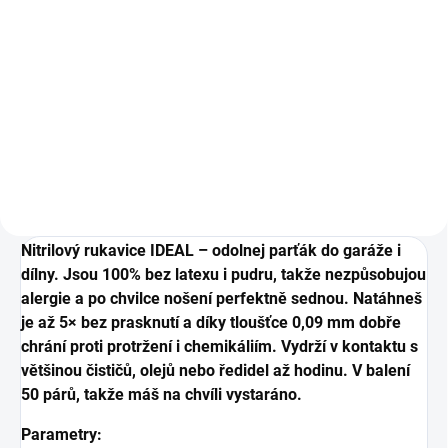
582 Kč
Do košíku
Do košíku
Nástěnnej držák pro uložení
krabičky gumovejch rukavic, 1 ks.
Prémiová impregnace na bázi
fluoropolymerů, 500 ml.
Nitrilový rukavice IDEAL – odolnej parťák do garáže i
dílny. Jsou 100% bez latexu i pudru, takže nezpůsobujou
alergie a po chvilce nošení perfektně sednou. Natáhneš
je až 5× bez prasknutí a díky tloušťce 0,09 mm dobře
chrání proti protržení i chemikáliím. Vydrží v kontaktu s
většinou čističů, olejů nebo ředidel až hodinu. V balení
50 párů, takže máš na chvíli vystaráno.
Parametry: