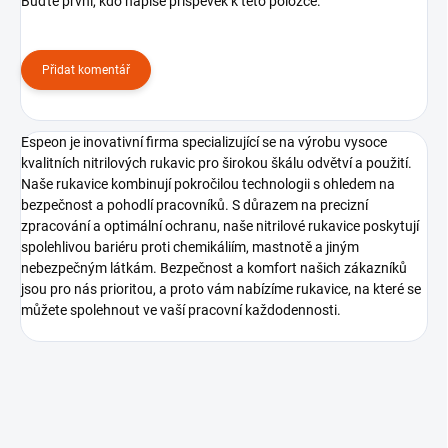
Buďte první, kdo napíše příspěvek k této položce.
Přidat komentář
Espeon je inovativní firma specializující se na výrobu vysoce
kvalitních nitrilových rukavic pro širokou škálu odvětví a použití.
Naše rukavice kombinují pokročilou technologii s ohledem na
bezpečnost a pohodlí pracovníků. S důrazem na precizní
zpracování a optimální ochranu, naše nitrilové rukavice poskytují
spolehlivou bariéru proti chemikáliím, mastnotě a jiným
nebezpečným látkám. Bezpečnost a komfort našich zákazníků
jsou pro nás prioritou, a proto vám nabízíme rukavice, na které se
můžete spolehnout ve vaší pracovní každodennosti.