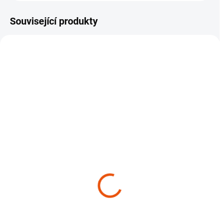
Související produkty
NOVINKA
SKLADEM
SKLADEM
(>10 KS)
(1 KS)
Nitrilové rukavice Work
Držák na box s
Stuff Work Gloves
rukavicemi Poka
Premium holder for
299 Kč