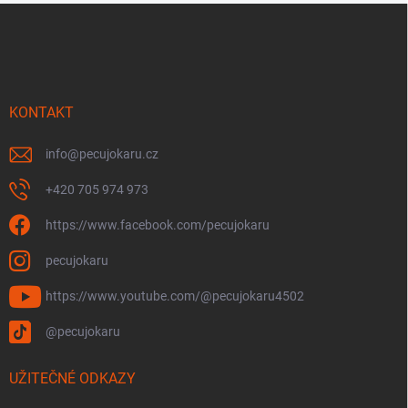
Z
á
p
a
t
í
KONTAKT
info
@
pecujokaru.cz
+420 705 974 973
https://www.facebook.com/pecujokaru
pecujokaru
https://www.youtube.com/@pecujokaru4502
@pecujokaru
UŽITEČNÉ ODKAZY