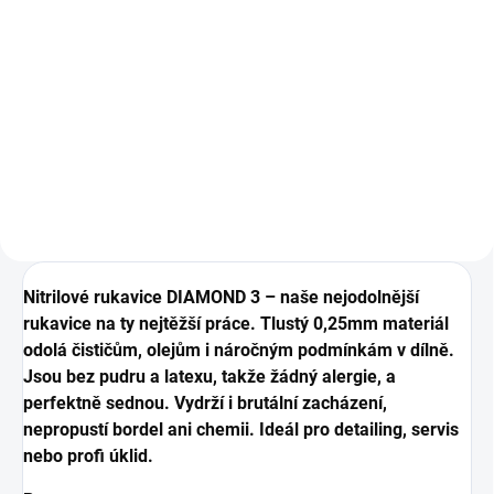
Gloves
749 Kč
Detail
Do košíku
Odolný nitrilový rukavice, 100 ks.
Nástěnnej držák pro uložení
krabičky gumovejch rukavic, 1 ks.
Nitrilové rukavice DIAMOND 3 – naše nejodolnější
rukavice na ty nejtěžší práce. Tlustý 0,25mm materiál
odolá čističům, olejům i náročným podmínkám v dílně.
Jsou bez pudru a latexu, takže žádný alergie, a
perfektně sednou. Vydrží i brutální zacházení,
nepropustí bordel ani chemii. Ideál pro detailing, servis
nebo profi úklid.