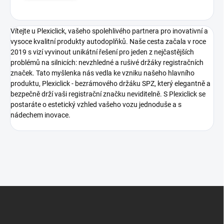
k
u
z
Vítejte u Plexiclick, vašeho spolehlivého partnera pro inovativní a
í
vysoce kvalitní produkty autodoplňků. Naše cesta začala v roce
2019 s vizí vyvinout unikátní řešení pro jeden z nejčastějších
problémů na silnicích: nevzhledné a rušivé držáky registračních
značek. Tato myšlenka nás vedla ke vzniku našeho hlavního
produktu, Plexiclick - bezrámového držáku SPZ, který elegantně a
bezpečně drží vaši registrační značku neviditelně. S Plexiclick se
postaráte o estetický vzhled vašeho vozu jednoduše a s
nádechem inovace.
Z
á
p
a