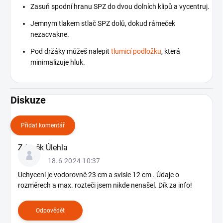
Zasuň spodní hranu SPZ do dvou dolních klipů a vycentruj.
Jemnym tlakem stlač SPZ dolů, dokud rámeček
nezacvakne.
Pod držáky můžeš nalepit
tlumicí podložku
, která
minimalizuje hluk.
Diskuze
Přidat komentář
V
Zdeněk Úlehla
ý
18.6.2024 10:37
p
i
Uchycení je vodorovně 23 cm a svisle 12 cm . Údaje o
s
rozměrech a max. rozteči jsem nikde nenašel. Dík za info!
d
i
Odpovědět
s