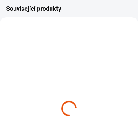
Související produkty
SKLADEM
(>10 KS)
Tlumicí podložky pod
SPZ
119 Kč