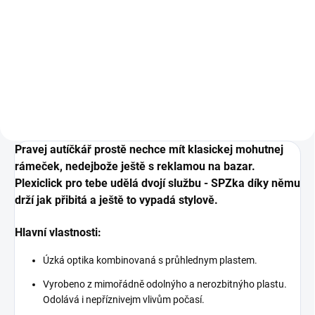
Do košíku
Antivibrační tlumicí podložky pod
SPZ, 2 ks.
Pravej autíčkář prostě nechce mít klasickej mohutnej
rámeček, nedejbože ještě s reklamou na bazar.
Plexiclick pro tebe udělá dvojí službu - SPZka díky němu
drží jak přibitá a ještě to vypadá stylově.
Hlavní vlastnosti:
Úzká optika kombinovaná s průhlednym plastem.
Vyrobeno z mimořádně odolnýho a nerozbitnýho plastu.
Odolává i nepříznivejm vlivům počasí.