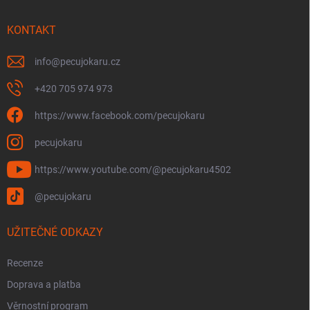
t
í
KONTAKT
info
@
pecujokaru.cz
+420 705 974 973
https://www.facebook.com/pecujokaru
pecujokaru
https://www.youtube.com/@pecujokaru4502
@pecujokaru
UŽITEČNÉ ODKAZY
Recenze
Doprava a platba
Věrnostní program