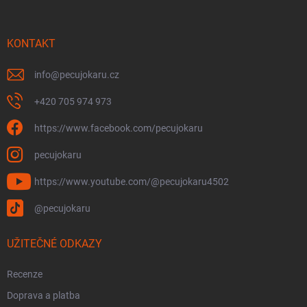
a
t
í
KONTAKT
info
@
pecujokaru.cz
+420 705 974 973
https://www.facebook.com/pecujokaru
pecujokaru
https://www.youtube.com/@pecujokaru4502
@pecujokaru
UŽITEČNÉ ODKAZY
Recenze
Doprava a platba