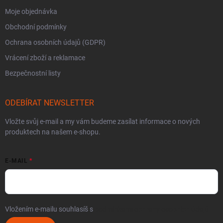
Moje objednávka
Obchodní podmínky
Ochrana osobních údajů (GDPR)
Vrácení zboží a reklamace
Bezpečnostní listy
ODEBÍRAT NEWSLETTER
Vložte svůj e-mail a my vám budeme zasílat informace o nových
produktech na našem e-shopu.
E-MAIL
Vložením e-mailu souhlasíš s
podmínkami ochrany osobních údajů