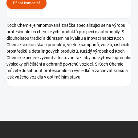
Přidat komentář
Koch Chemie je renomovaná značka specializující se na výrobu
profesionálních chemických produktů pro péči o automobily. S
dlouholetou tradicí a důrazem na kvalitu a inovaci nabízí Koch
Chemie širokou škálu produktů, včetně šamponů, vosků, čisticích
prostředků a detailingových produktů. Každý výrobek od Koch
Chemie je pečlivě vyvinut a testován tak, aby poskytoval optimální
výsledky při čištění a ochraně povrchů vozidel. S Koch Chemie
můžete dosáhnout profesionálních výsledků a zachovat krásu a
lesk vašeho vozidla v optimálním stavu.
Z
á
p