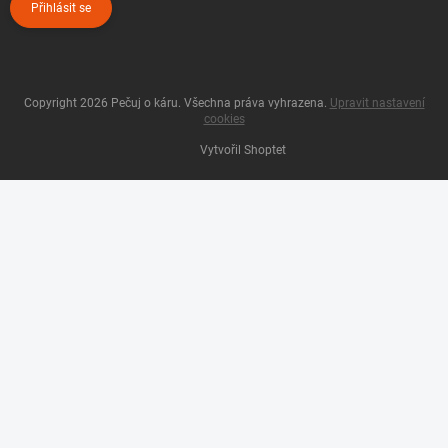
Přihlásit se
Copyright 2026
Pečuj o káru
. Všechna práva vyhrazena.
Upravit nastavení
cookies
Vytvořil Shoptet