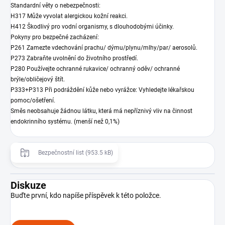
Standardní věty o nebezpečnosti:
H317 Může vyvolat alergickou kožní reakci.
H412 Škodlivý pro vodní organismy, s dlouhodobými účinky.
Pokyny pro bezpečné zacházení:
P261 Zamezte vdechování prachu/ dýmu/plynu/mlhy/par/ aerosolů.
P273 Zabraňte uvolnění do životního prostředí.
P280 Používejte ochranné rukavice/ ochranný oděv/ ochranné
brýle/obličejový štít.
P333+P313 Při podráždění kůže nebo vyrážce: Vyhledejte lékařskou
pomoc/ošetření.
Směs neobsahuje žádnou látku, která má nepříznivý vliv na činnost
endokrinního systému. (menší než 0,1%)
Bezpečnostní list (953.5 kB)
Diskuze
Buďte první, kdo napíše příspěvek k této položce.