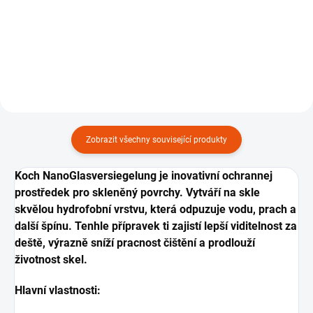
330 GSM, 3 ks.
mikrovláknovejch utěrek s
dlouhym chlupem 40x40 a 400
GSM, 3 ks.
Zobrazit všechny související produkty
Koch NanoGlasversiegelung je inovativní ochrannej
prostředek pro skleněný povrchy. Vytváří na skle
skvělou hydrofobní vrstvu, která odpuzuje vodu, prach a
další špínu. Tenhle přípravek ti zajistí lepší viditelnost za
deště, výrazně sníží pracnost čištění a prodlouží
životnost skel.
Hlavní vlastnosti: