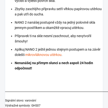
vyčisti a vylešti povrch skla.
Zbytky zaschlýho přípravku setři vlhkou papírovou utěrkou
a pak utři do sucha.
NANO 2 nanášej postupně vždy na jedný polovině skla
jemnym postřikem a okamžitě vpracuj utěrkou.
Přípravek ti na skle nesmí zaschnout, aby nevytvořil
šmouhy!
Aplikuj NANO 2 ještě jednou stejnym postupem a na závěr
dolešti
mikrovláknovou utěrkou
.
Nenanášej na přímym slunci a nech aspoň 24 hodin
odpočnout!
_______________________________________________________________________
Signální slovo: varování
Výstražné symboly: GHS07