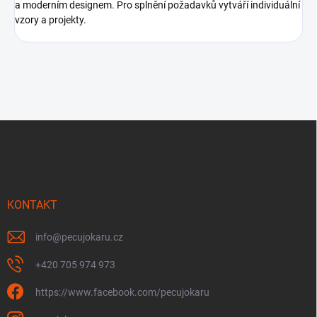
a moderním designem. Pro splnění požadavků vytváří individuální
vzory a projekty.
Z
á
p
a
t
í
KONTAKT
info
@
pecujokaru.cz
+420 705 974 973
https://www.facebook.com/pecujokaru