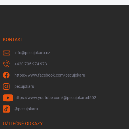
Z
á
p
a
t
í
KONTAKT
info
@
pecujokaru.cz
+420 705 974 973
https://www.facebook.com/pecujokaru
pecujokaru
https://www.youtube.com/@pecujokaru4502
@pecujokaru
UŽITEČNÉ ODKAZY