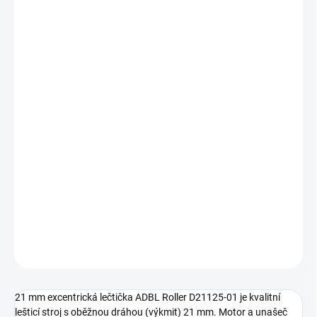
5 690 Kč
4 702,48 Kč bez DPH
Měrná
SKLADEM
(2 KS)
cena:
MŮŽEME
DORUČIT DO:
11.8.2026
−
+
Přidat do košíku
Dual action leštička s výkonem 1150 W a výkmitem 21 mm
DETAILNÍ INFORMACE
ZEPTAT SE
HLÍDAT
21 mm excentrická lečtička ADBL Roller D21125-01 je kvalitní
lešticí stroj s oběžnou dráhou (výkmit) 21 mm. Motor a unašeč