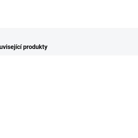
uvisející produkty
SKLADEM
SKLADEM
(>10 KS)
(>10 KS)