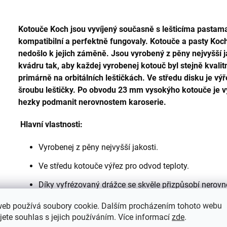
Kotouče Koch jsou vyvíjený současně s lešticíma pastama
kompatibilní a perfektně fungovaly. Kotouče a pasty Koch
nedošlo k jejich záměně. Jsou vyrobený z pěny nejvyšší 
kvádru tak, aby každej vyrobenej kotouč byl stejně kvali
primárně na orbitálních leštičkách. Ve středu disku je výř
šroubu leštičky. Po obvodu 23 mm vysokýho kotouče je v
hezky podmanit nerovnostem karoserie.
Hlavní vlastnosti:
Vyrobenej z pěny nejvyšší jakosti.
Ve středu kotouče výřez pro odvod teploty.
Díky vyfrézovaný drážce se skvěle přizpůsobí nerovn
Kotouče jsou ve 4 variantách o 4 velikostech.
web používá soubory cookie. Dalším procházením tohoto webu
jete souhlas s jejich používáním. Více informací
zde
.