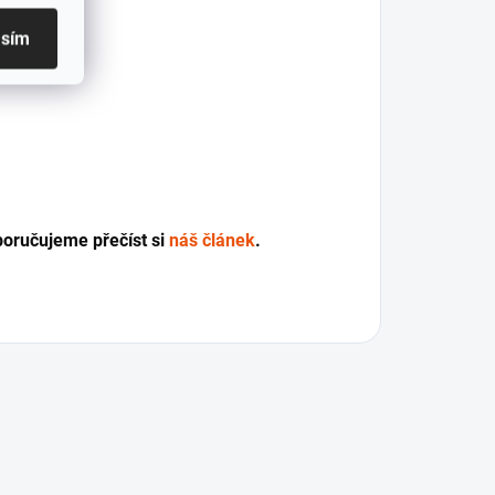
asím
oporučujeme přečíst si
náš článek
.