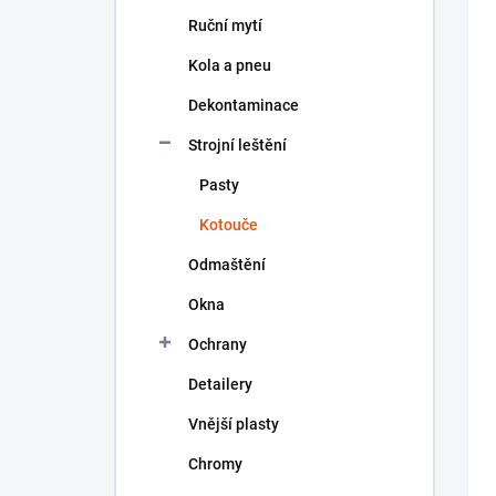
n
Ruční mytí
í
p
Kola a pneu
a
n
Dekontaminace
e
Strojní leštění
l
Pasty
Kotouče
Odmaštění
Okna
Ochrany
Detailery
Vnější plasty
Chromy