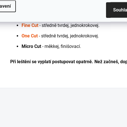
Varianty kotoučů:
avení
Souhl
Heavy Cut
- nejtvrdší, řeznej.
Fine Cut
- středně tvrdej, jednokrokovej.
One Cut
- středně tvrdej, jednokrokovej.
Micro Cut
- měkkej, finišovací.
Při leštění se vyplatí postupovat opatrně. Než začneš, d