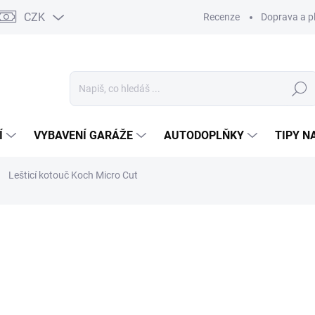
CZK
Recenze
Doprava a p
Hledat
Í
VYBAVENÍ GARÁŽE
AUTODOPLŇKY
TIPY N
Lešticí kotouč Koch Micro Cut
Neohodnoceno
Podrobnosti hodnocení
ZNAČKA:
KOCH CHEMIE
od
od
10
Měrná
ZVOL
cena: