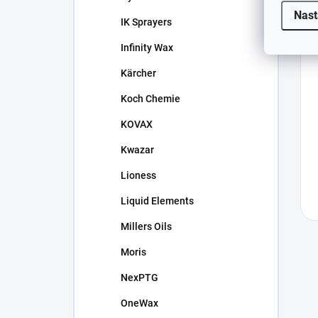
Nast
IK Sprayers
Infinity Wax
Kärcher
Koch Chemie
KOVAX
Kwazar
Lioness
Liquid Elements
Millers Oils
Moris
NexPTG
OneWax