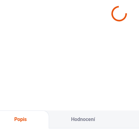
Finišovací
Jednokroková
Br
pasta Koch
pasta bez
Ko
Micro Cut
vosku Koch
H9
M3.02
Fine cut F6.01
508 Kč
501 Kč
od
od
od
Detail
Detail
Lešticí pasta
Středně hrubá lešticí
Hru
s mikročásticema
pasta s rozpadem
abra
pro odstranění
částic bez
pas
hologramů a
maskovacích prvků
sili
vytažení
a vosků.
maximálního lesku.
Popis
Hodnocení