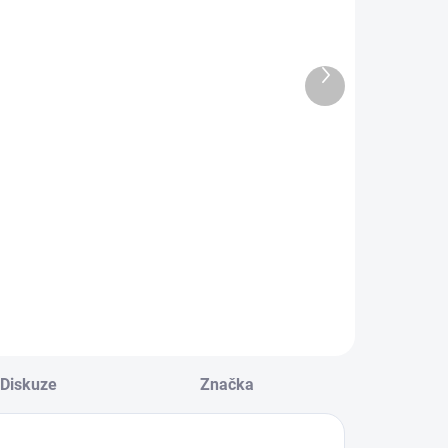
usná pasta
Jednokroková
ch Heavy Cut
pasta s voskem
.02
Koch One cut
Další
P6.02
produkt
495 Kč
575 Kč
od
Detail
Detail
bá, vysoce
Jednokroková
zivní lešticí
středně hrubá lešticí
ta bez obsahu
pasta s vysokym
konovýho oleje.
leskem,
maskovacíma
prvkama a voskem.
Diskuze
Značka