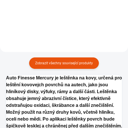
impregnací, vosků a sealantů, 2
Sada bezrantlovejch
ks.
mikrovláknovejch utěrek 40x40 a
250 GSM, 10 ks.
Zobrazit všechny související produkty
Auto Finesse Mercury je leštěnka na kovy, určená pro
leštění kovovejch povrchů na autech, jako jsou
hliníkový disky, výfuky, rámy a další části. Leštěnka
obsahuje jemný abrazivní čístice, který efektivně
odstraňujou oxidaci, škrábance a další znečištění.
Možný použít na různý druhy kovů, včetně hliníku,
oceli nebo mědi. Po aplikaci leštěnky povrch bude
špičkově lesklej a chráněnej před dalším znečištěním.