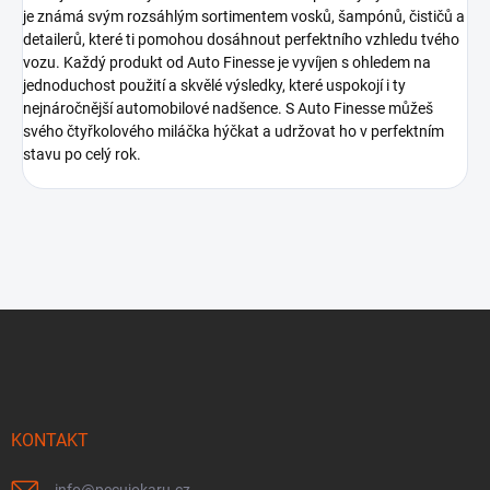
je známá svým rozsáhlým sortimentem vosků, šampónů, čističů a
detailerů, které ti pomohou dosáhnout perfektního vzhledu tvého
vozu. Každý produkt od Auto Finesse je vyvíjen s ohledem na
jednoduchost použití a skvělé výsledky, které uspokojí i ty
nejnáročnější automobilové nadšence. S Auto Finesse můžeš
svého čtyřkolového miláčka hýčkat a udržovat ho v perfektním
stavu po celý rok.
Z
á
p
a
t
í
KONTAKT
info
@
pecujokaru.cz