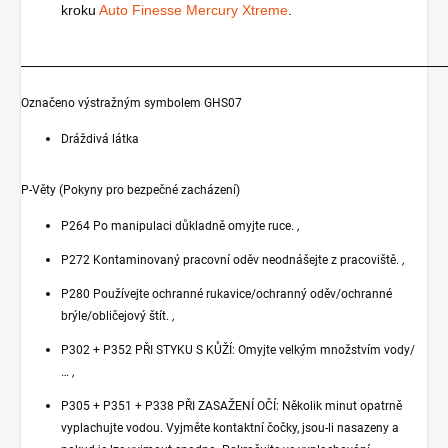
kroku
Auto Finesse Mercury Xtreme
.
_______________________________________________________________________
Označeno výstražným symbolem GHS07
Dráždivá látka
P-Věty (Pokyny pro bezpečné zacházení)
P264 Po manipulaci důkladně omyjte ruce.
,
P272 Kontaminovaný pracovní oděv neodnášejte z pracoviště.
,
P280 Používejte ochranné rukavice/ochranný oděv/ochranné
brýle/obličejový štít.
,
P302 + P352 PŘI STYKU S KŮŽÍ: Omyjte velkým množstvím vody/
…
,
P305 + P351 + P338 PŘI ZASAŽENÍ OČÍ: Několik minut opatrně
vyplachujte vodou. Vyjměte kontaktní čočky, jsou-li nasazeny a