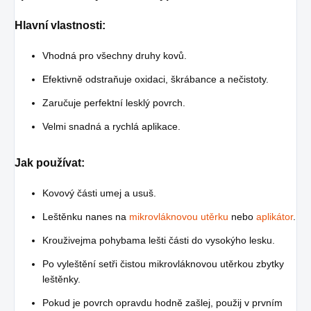
Hlavní vlastnosti:
Vhodná pro všechny druhy kovů.
Efektivně odstraňuje oxidaci, škrábance a nečistoty.
Zaručuje perfektní lesklý povrch.
Velmi snadná a rychlá aplikace.
Jak používat:
Kovový části umej a usuš.
Leštěnku nanes na
mikrovláknovou utěrku
nebo
aplikátor
.
Krouživejma pohybama lešti části do vysokýho lesku.
Po vyleštění setři čistou mikrovláknovou utěrkou zbytky
leštěnky.
Pokud je povrch opravdu hodně zašlej, použij v prvním