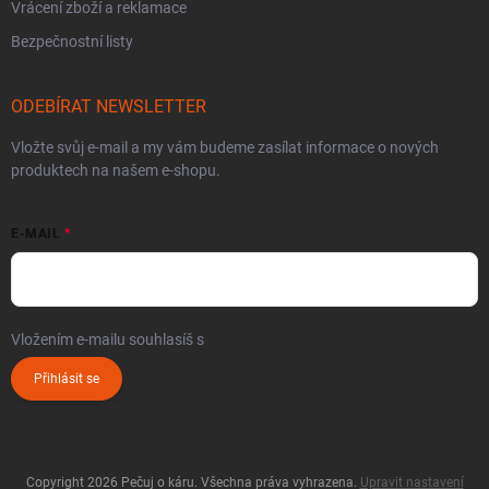
Vrácení zboží a reklamace
Bezpečnostní listy
ODEBÍRAT NEWSLETTER
Vložte svůj e-mail a my vám budeme zasílat informace o nových
produktech na našem e-shopu.
E-MAIL
Vložením e-mailu souhlasíš s
podmínkami ochrany osobních údajů
Přihlásit se
Copyright 2026
Pečuj o káru
. Všechna práva vyhrazena.
Upravit nastavení