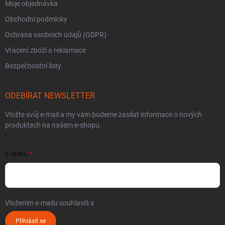
Moje objednávka
Obchodní podmínky
Ochrana osobních údajů (GDPR)
Vrácení zboží a reklamace
Bezpečnostní listy
ODEBÍRAT NEWSLETTER
Vložte svůj e-mail a my vám budeme zasílat informace o nových
produktech na našem e-shopu.
E-MAIL
Vložením e-mailu souhlasíš s
podmínkami ochrany osobních údajů
Přihlásit se