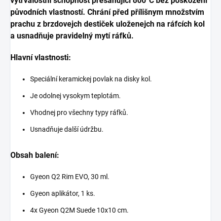
vytrvalostní schopnost přesahující 800°C bez poškození
původních vlastností. Chrání před přílišnym množstvím
prachu z brzdovejch destiček uloženejch na ráfcích kol
a usnadňuje pravidelný mytí ráfků.
Hlavní vlastnosti:
Speciální keramickej povlak na disky kol.
Je odolnej vysokym teplotám.
Vhodnej pro všechny typy ráfků.
Usnadňuje další údržbu.
Obsah balení:
Gyeon Q2 Rim EVO, 30 ml.
Gyeon aplikátor, 1 ks.
4x Gyeon Q2M Suede 10x10 cm.