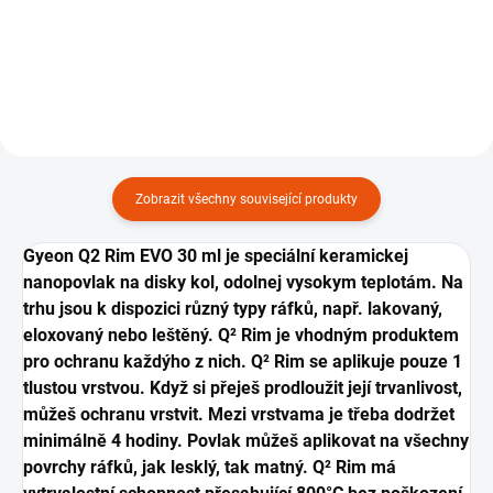
křemičitejch...
Zobrazit všechny související produkty
Gyeon Q2 Rim EVO 30 ml je speciální keramickej
nanopovlak na disky kol, odolnej vysokym teplotám. Na
trhu jsou k dispozici různý typy ráfků, např. lakovaný,
eloxovaný nebo leštěný. Q² Rim je vhodným produktem
pro ochranu každýho z nich. Q² Rim se aplikuje pouze 1
tlustou vrstvou. Když si přeješ prodloužit její trvanlivost,
můžeš ochranu vrstvit. Mezi vrstvama je třeba dodržet
minimálně 4 hodiny. Povlak můžeš aplikovat na všechny
povrchy ráfků, jak lesklý, tak matný.
Q² Rim má