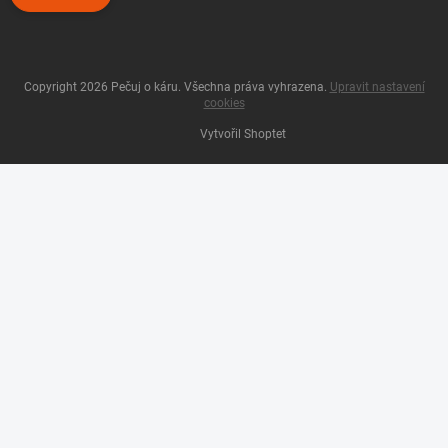
Copyright 2026
Pečuj o káru
. Všechna práva vyhrazena.
Upravit nastavení
cookies
Vytvořil Shoptet