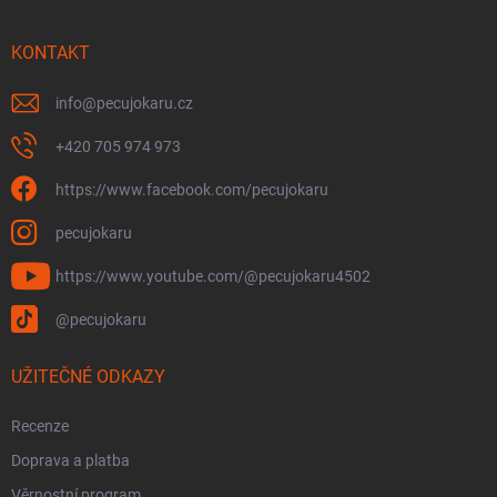
a
t
í
KONTAKT
info
@
pecujokaru.cz
+420 705 974 973
https://www.facebook.com/pecujokaru
pecujokaru
https://www.youtube.com/@pecujokaru4502
@pecujokaru
UŽITEČNÉ ODKAZY
Recenze
Doprava a platba
Věrnostní program