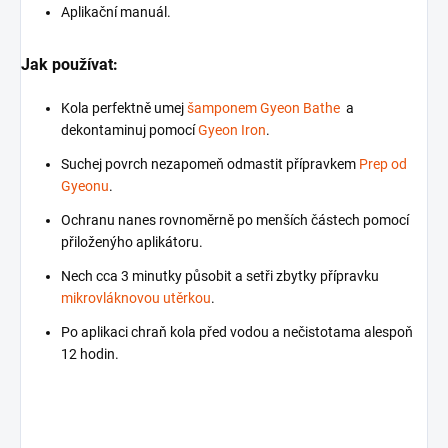
Aplikační manuál.
Jak používat:
Kola perfektně umej
šamponem Gyeon Bathe
a
dekontaminuj pomocí
Gyeon Iron
.
Suchej povrch nezapomeň odmastit přípravkem
Prep od
Gyeonu
.
Ochranu nanes rovnoměrně po menších částech pomocí
přiloženýho aplikátoru.
Nech cca 3 minutky působit a setři zbytky přípravku
mikrovláknovou utěrkou
.
Po aplikaci chraň kola před vodou a nečistotama alespoň
12 hodin.
_______________________________________________________________________