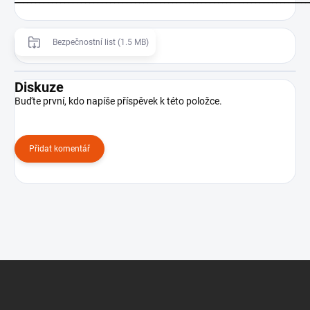
Bezpečnostní list (1.5 MB)
Diskuze
Buďte první, kdo napíše příspěvek k této položce.
Přidat komentář
Z
á
p