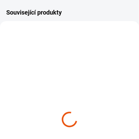
Související produkty
SKLADEM
(>10 KS)
SKLADEM
(>10 KS)
Kartáč na pneumatiky
Čištění a ochrana
ADBL Tire Brush
pneumatik Koch Chemie
149 Kč