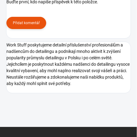
Buďte první, kdo napíše příspěvek k této položce.
Přidat komentář
Work Stuff poskytujeme detailní příslušenství profesionálům a
nadšencům do detailingu a podnikají mnoho aktivit k zvýšení
popularity průmyslu detailingu v Polsku i po celém světě.
Jejichcílem je poskytnout každému nadšenci do detailingu vysoce
kvalitní vybavení, aby mohl naplno realizovat svoji vášeň a práci.
Neustále rozšiřujeme a zdokonalujeme naši nabídku produktů,
aby každý mohl splnit své potřeby.
Z
á