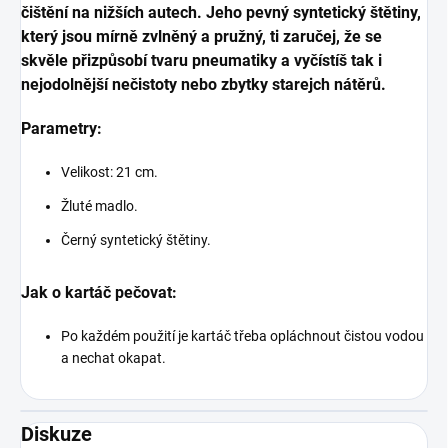
čištění na nižších autech. Jeho pevný syntetický štětiny,
který jsou mírně zvlněný a pružný, ti zaručej, že se
skvěle přizpůsobí tvaru pneumatiky a vyčístíš tak i
nejodolnější nečistoty nebo zbytky starejch nátěrů.
Parametry:
Velikost: 21 cm.
Žluté madlo.
Černý syntetický štětiny.
Jak o kartáč pečovat:
Po každém použití je kartáč třeba opláchnout čistou vodou
a nechat okapat.
Diskuze