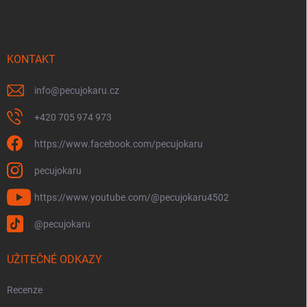
p
a
t
í
KONTAKT
info
@
pecujokaru.cz
+420 705 974 973
https://www.facebook.com/pecujokaru
pecujokaru
https://www.youtube.com/@pecujokaru4502
@pecujokaru
UŽITEČNÉ ODKAZY
Recenze