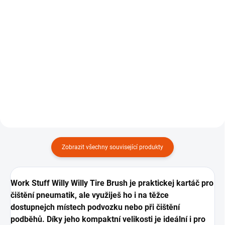
Kcu-Reifenschaum
Do košíku
392 Kč
Do košíku
Kartáč na čištění pneumatik, 1 ks.
Přípravek na čištění a ochranu
pneumatik, 600 ml.
Zobrazit všechny související produkty
Work Stuff Willy Willy Tire Brush je praktickej kartáč pro
čištění pneumatik, ale využiješ ho i na těžce
dostupnejch místech podvozku nebo při čištění
podběhů. Díky jeho kompaktní velikosti je ideální i pro