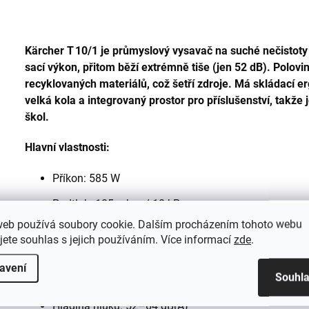
Kärcher T 10/1 je průmyslový vysavač na suché nečistoty 
sací výkon, přitom běží extrémně tiše (jen 52 dB). Polovin
recyklovaných materiálů, což šetří zdroje. Má skládací e
velká kola a integrovaný prostor pro příslušenství, takže 
škol.
Hlavní vlastnosti:
Příkon: 585 W
Podtlak: 185 mbar / 18 kPa
web používá soubory cookie. Dalším procházením tohoto webu
Množství vzduchu: 38–40 l/s
jete souhlas s jejich používáním. Více informací
zde
.
Objem nádoby: 10 l
avení
Souhl
Délka kabelu: 12 m
Hladina hluku: 52–64 dB(A)