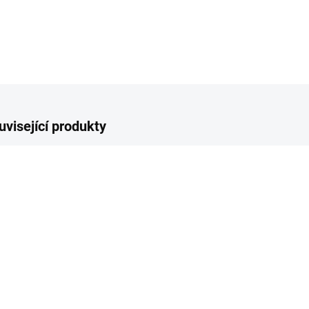
uvisející produkty
OVINKA
NOVINKA
NOVIN
SKLADEM
SKLADEM