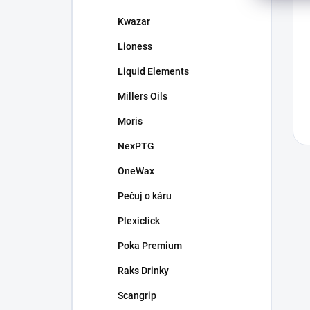
Kwazar
Lioness
Liquid Elements
Millers Oils
Moris
NexPTG
OneWax
Pečuj o káru
Plexiclick
Poka Premium
Raks Drinky
Scangrip