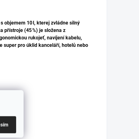
s objemem 10 l, kterej zvládne silný
a přístroje (45 %) je složena z
rgonomickou rukojeť, navíjení kabelu,
je super pro úklid kanceláří, hotelů nebo
asím