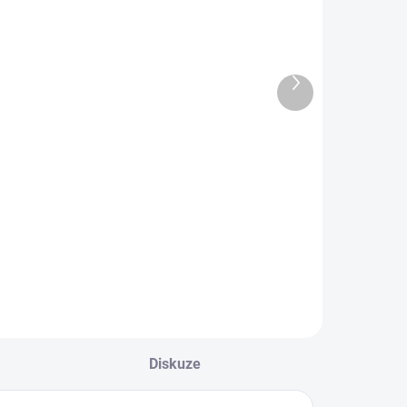
(1 KS)
(4 KS)
rcher suchý
Kärcher
savač T 7/1
víceúčelový
assic Special
vysavač WD 6 P
Další
tion
S V-30/8/35/T
produkt
600 Kč
7 090 Kč
Do košíku
Do košíku
ej, tichej a
Výkonný
ktivní suchovej
mokro‑suchý
avač s výborným
vysavač s 30litrovou
ím výkonem, 1
nerezovou nádobou
a zásuvkou pro
elektrické nářadí, 1
ks.
Diskuze