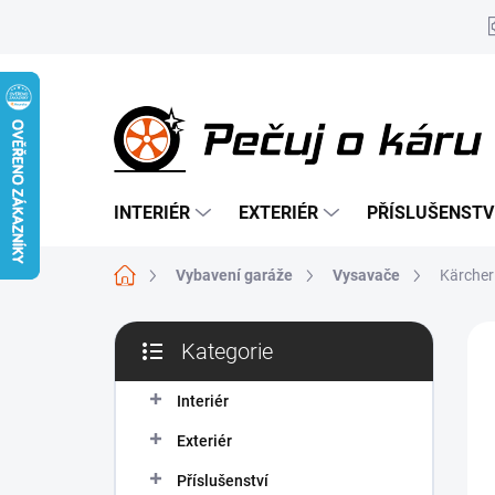
Přejít
na
obsah
INTERIÉR
EXTERIÉR
PŘÍSLUŠENSTV
Domů
Vybavení garáže
Vysavače
Kärcher
P
Kategorie
o
Přeskočit
NO
s
kategorie
t
Interiér
r
Exteriér
a
n
Příslušenství