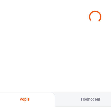
(2 KS)
(1 KS)
Kärcher
Kärcher mokro-
Kä
víceúčelový
suchý vysavač
vy
vysavač WD 4
NT 22/1 Ap Te L
Cl
V-20/5/22
Edi
3 790 Kč
7 915 Kč
3 
Do košíku
Do košíku
Multifunkční
Lehkej mokro‑suchý
Lehk
vysavač na mokrý i
vysavač s
efe
suchý vysávání, 1
elektronikou pro
vys
ks.
automatické
sac
spouštění nářadí a
ks.
snadným oklepem...
Popis
Hodnocení