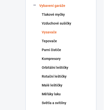
n
Vybavení garáže
í
p
Tlakové myčky
a
n
Vzduchové sušičky
e
Vysavače
l
Tepovače
Parní čističe
Kompresory
Orbitální leštičky
Rotační leštičky
Malé leštičky
Měřáky laku
Světla a svítilny