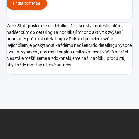
Přidat komentář
Work Stuff poskytujeme detailní příslušenství profesionálům a
nadšencům do detailingu a podnikají mnoho aktivit k zvýšení
popularity průmyslu detailingu v Polsku i po celém světě.
Jejichcílem je poskytnout každému nadšenci do detailingu vysoce
kvalitní vybavení, aby mohl naplno realizovat svoji vášeň a práci.
Neustále rozšiřujeme a zdokonalujeme naši nabídku produktů,
aby každý mohl splnit své potřeby.
Z
á
p
a