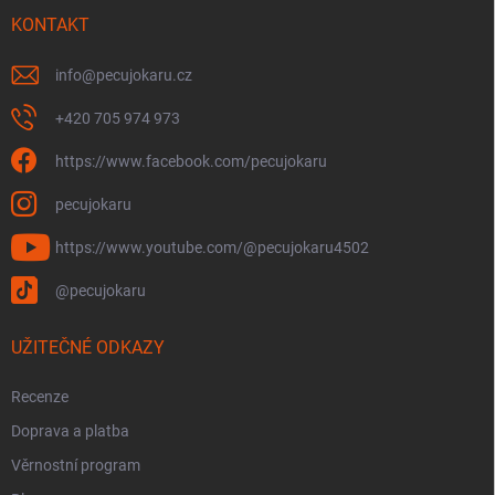
t
í
KONTAKT
info
@
pecujokaru.cz
+420 705 974 973
https://www.facebook.com/pecujokaru
pecujokaru
https://www.youtube.com/@pecujokaru4502
@pecujokaru
UŽITEČNÉ ODKAZY
Recenze
Doprava a platba
Věrnostní program