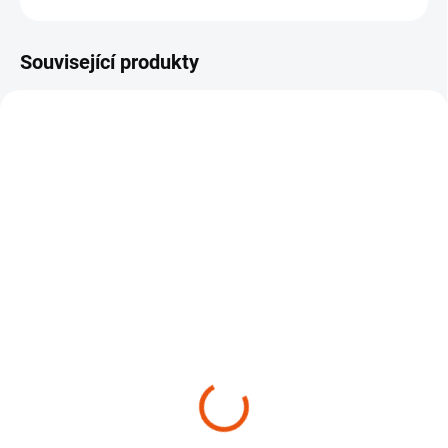
ZEPTAT SE
HLÍDAT
Související produkty
SKLADEM
SKLADEM
(3 KS)
(6 KS)
Sada detailingových
Sada detailingových