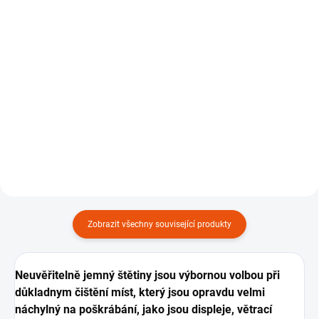
štětců Work Stuff
štětců Work Stuff
Detailing Brush Albino 3-
Detailing Brush Albino
pack
Orange 3-pack
599 Kč
599 Kč
Do košíku
Do košíku
Sada jemnejch detailingovejch
Sada extra jemnejch
štětců, 3 ks.
detailingovejch štětců, 3 ks.
Zobrazit všechny související produkty
Neuvěřitelně jemný štětiny jsou výbornou volbou při
důkladnym čištění míst, který jsou opravdu velmi
náchylný na poškrábání, jako jsou displeje, větrací