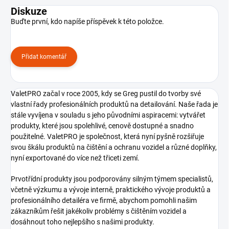
Diskuze
Buďte první, kdo napíše příspěvek k této položce.
Přidat komentář
ValetPRO začal v roce 2005, kdy se Greg pustil do tvorby své
vlastní řady profesionálních produktů na detailování. Naše řada je
stále vyvíjena v souladu s jeho původními aspiracemi: vytvářet
produkty, které jsou spolehlivé, cenově dostupné a snadno
použitelné. ValetPRO je společnost, která nyní pyšně rozšiřuje
svou škálu produktů na čištění a ochranu vozidel a různé doplňky,
nyní exportované do více než třiceti zemí.
Prvotřídní produkty jsou podporovány silným týmem specialistů,
včetně výzkumu a vývoje interně, praktického vývoje produktů a
profesionálního detailéra ve firmě, abychom pomohli našim
zákazníkům řešit jakékoliv problémy s čištěním vozidel a
dosáhnout toho nejlepšího s našimi produkty.