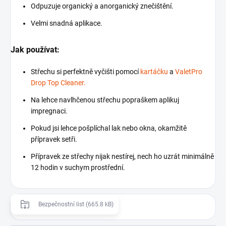
Odpuzuje organický a anorganický znečištění.
Velmi snadná aplikace.
Jak používat:
Střechu si perfektně vyčišti pomocí
kartáčku
a
ValetPro
Drop Top Cleaner.
Na lehce navlhčenou střechu popraškem aplikuj
impregnaci.
Pokud jsi lehce pošplíchal lak nebo okna, okamžitě
přípravek setři.
Přípravek ze střechy nijak nestírej, nech ho uzrát minimálně
12 hodin v suchym prostřední.
Bezpečnostní list (665.8 kB)