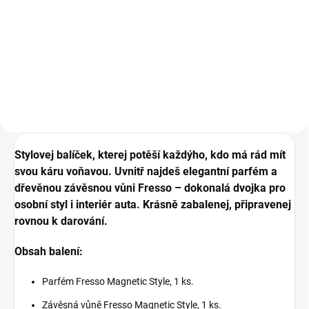
Do košíku
Elegantní závěsná dřevěná vůně.
Kvalitní parfém pro osvěžení
interiéru auta, 50 ml.
Stylovej balíček, kterej potěší každýho, kdo má rád mít
svou káru voňavou. Uvnitř najdeš elegantní parfém a
dřevěnou závěsnou vůni Fresso – dokonalá dvojka pro
osobní styl i interiér auta. Krásně zabalenej, připravenej
rovnou k darování.
Obsah balení:
Parfém Fresso Magnetic Style, 1 ks.
Závěsná vůně Fresso Magnetic Style, 1 ks.