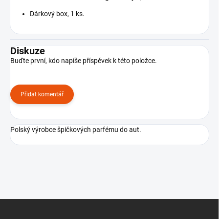
Dárkový box, 1 ks.
Diskuze
Buďte první, kdo napíše příspěvek k této položce.
Přidat komentář
Polský výrobce špičkových parfému do aut.
Z
á