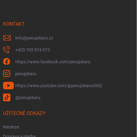
p
a
t
í
KONTAKT
info
@
pecujokaru.cz
+420 705 974 973
https://www.facebook.com/pecujokaru
pecujokaru
https://www.youtube.com/@pecujokaru4502
@pecujokaru
UŽITEČNÉ ODKAZY
Recenze
Doprava a platba