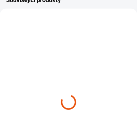
Související produkty
SKLADEM
(>10 KS)
SKLADEM
(>10 KS)
Dřevěný přívěsek s vůní
Parfém do auta Fresso
Fresso Magnetic Style
Magnetic Style
139 Kč
279 Kč
Do košíku