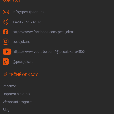
í
KONTAKT
info
@
pecujokaru.cz
+420 705 974 973
https://www.facebook.com/pecujokaru
pecujokaru
https://www.youtube.com/@pecujokaru4502
@pecujokaru
UŽITEČNÉ ODKAZY
Recenze
Doprava a platba
Věrnostní program
Blog