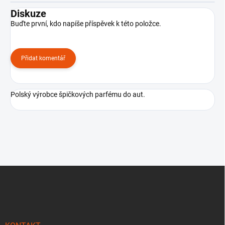
Diskuze
Buďte první, kdo napíše příspěvek k této položce.
Přidat komentář
Polský výrobce špičkových parfému do aut.
Z
á
p
a
t