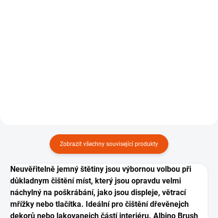
Detailing Brush Albino 3-
Detailing Brush Albino
pack
Orange 3-pack
599 Kč
599 Kč
Do košíku
Do košíku
Sada jemnejch detailingovejch
Sada extra jemnejch
štětců, 3 ks.
detailingovejch štětců, 3 ks.
Zobrazit všechny související produkty
Neuvěřitelně jemný štětiny jsou výbornou volbou při
důkladnym čištění míst, který jsou opravdu velmi
náchylný na poškrábání, jako jsou displeje, větrací
mřížky nebo tlačítka. Ideální pro čištění dřevěnejch
dekorů nebo lakovanejch částí interiéru. Albino Brush