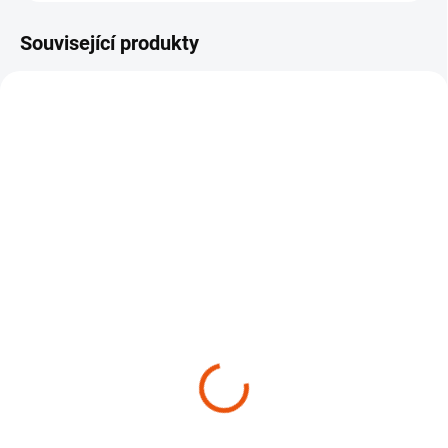
Související produkty
SKLADEM
SKLADEM
(3 KS)
(7 KS)
Sada detailingových
Sada detailingových
štětců Work Stuff
štětců Work Stuff