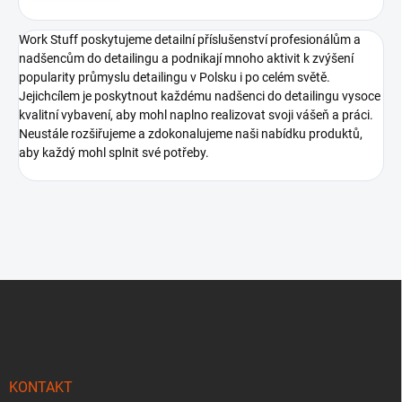
Work Stuff poskytujeme detailní příslušenství profesionálům a
nadšencům do detailingu a podnikají mnoho aktivit k zvýšení
popularity průmyslu detailingu v Polsku i po celém světě.
Jejichcílem je poskytnout každému nadšenci do detailingu vysoce
kvalitní vybavení, aby mohl naplno realizovat svoji vášeň a práci.
Neustále rozšiřujeme a zdokonalujeme naši nabídku produktů,
aby každý mohl splnit své potřeby.
Z
á
p
a
t
í
KONTAKT