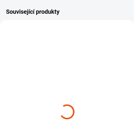
Související produkty
NOVINKA
NOVINKA
SKLADEM
SKLADEM
(1 KS)
(1 KS)
Držák štětců a
Držák štětců a
mixovacích lahví Poka
mixovacích lahví Poka
Premium Holder for
Premium Holder for