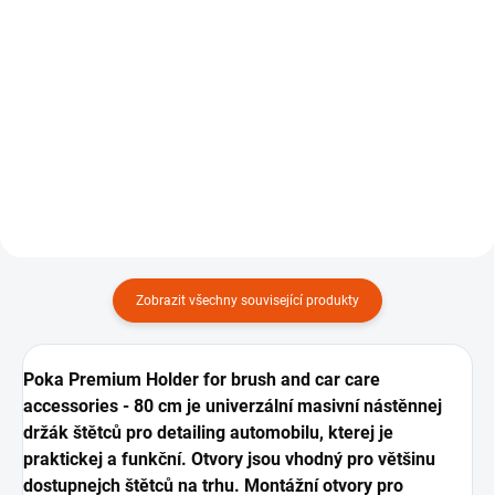
Brush and Bottles - 40
Brush and Bottles - 80
979 Kč
1 799 Kč
cm
cm
Do košíku
Do košíku
Nástěnnej držák lahví a
Nástěnnej držák lahví a
detailingovejch štětců, 1 ks.
detailingovejch štětců, 1 ks.
Zobrazit všechny související produkty
Poka Premium Holder for brush and car care
accessories - 80 cm je univerzální masivní nástěnnej
držák štětců pro detailing automobilu, kterej je
praktickej a funkční. Otvory jsou vhodný pro většinu
dostupnejch štětců na trhu. Montážní otvory pro