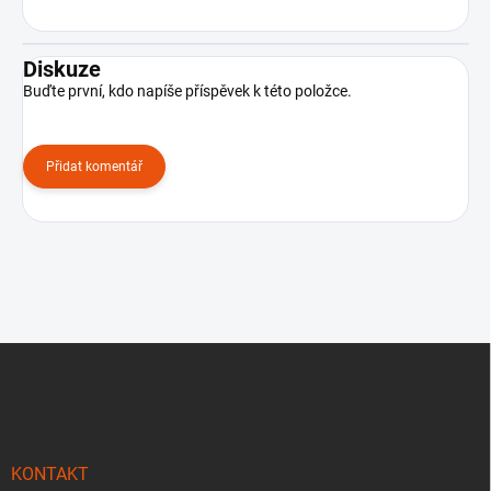
Diskuze
Buďte první, kdo napíše příspěvek k této položce.
Přidat komentář
Z
á
p
a
t
í
KONTAKT