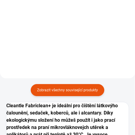
159 Kč
Do košíku
Do košíku
Oboustranná čisticí žínka pro
čištění interiéru, 1 ks.
Postřikovací mixovací láhev s
rozprašovačem, 1000 ml.
Zobrazit všechny související produkty
Cleantle Fabriclean+ je ideální pro čištění látkovýho
čalounění, sedaček, koberců, ale i alcantary. Díky
ekologickýmu složení ho můžeš použít i jako prací
prostředek na praní mikrovláknovejch utěrek a
aplikátorů a prát při teplotě až 30°C. Je vysoce