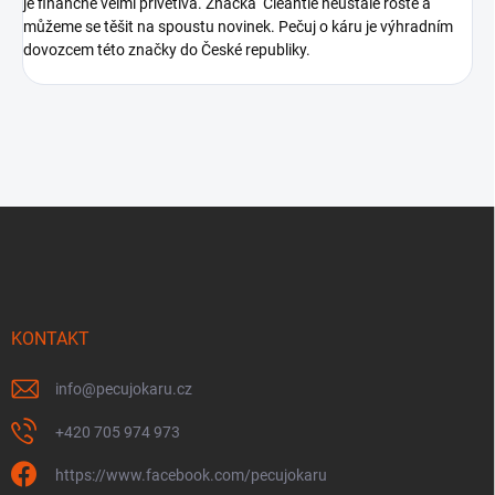
je finančně velmi přívětivá. Značka Cleantle neustále roste a
můžeme se těšit na spoustu novinek. Pečuj o káru je výhradním
dovozcem této značky do České republiky.
Z
á
p
a
t
í
KONTAKT
info
@
pecujokaru.cz
+420 705 974 973
https://www.facebook.com/pecujokaru