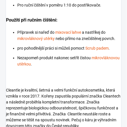
Pro ruční čištění v poměru 1:10 do postřikovače.
Použití při ručnim čištění:
Přípravek si nařeď do
mixovací lahve
a nastříkej do
mikrovláknový utěrky
nebo přímo na znečištěnej povrch.
pro pohodlnější práci si můžeš pomoct
Scrub padem
.
Nezapomeň produkt nakonec setřít čistou
mikrovláknovou
utěrkou
.
Cleantle je kvalitní, šetrná a velmi funkční autokosmetika, která
vznikla v roce 2017. Kořeny zapustila populární značka Cleantech
a následně proběhla kompletní transformace. Značka
reprezentuje biologickou odbouratelnost, špičkovou funkčnost a
je finančně velmi přívětivá. Značka Cleantle neustále roste a
můžeme se těšit na spoustu novinek. Pečuj o káru je výhradním
dovozcem této značky do České republiky.