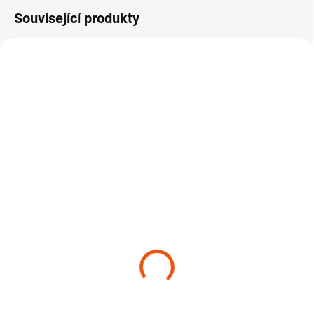
Související produkty
TIP
NOVINKA
TIP
VÍCE ZA MÉNĚ
SKLADEM
SKLADEM
(>10 KS)
(>10 KS)
Mixovací láhev s
Čisticí žínka Elegia
rozprašovačem 1000 ml
Scrubsy
Work Stuff Atomizer
169 Kč