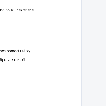
bo použij nezředěnej.
nes pomocí utěrky.
ípravek rozlešti.
________________________________________________________________