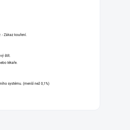
 - Zákaz kouření.
ý štít.
ebo lékaře.
nního systému. (menší než 0,1%)