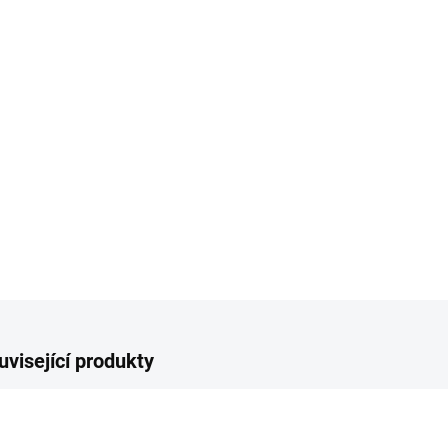
Ob
Po
Po
Sp
Mno
Mno
uvisející produkty
OVINKA
NOVINKA
TIP