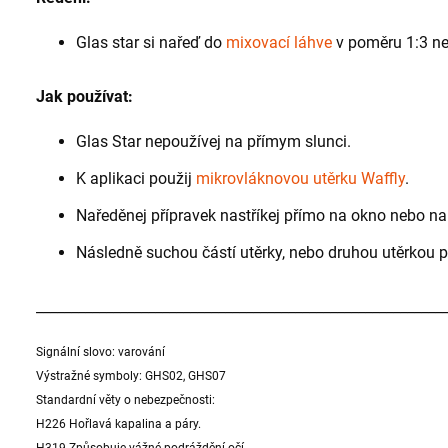
Glas star si nařeď do
mixovací láhve
v poměru 1:3 ne
Jak používat:
Glas Star nepoužívej na přímym slunci.
K aplikaci použij
mikrovláknovou utěrku Waffly
.
Naředěnej přípravek nastříkej přímo na okno nebo na
Následně suchou částí utěrky, nebo druhou utěrkou př
__________________________________________________________
Signální slovo: varování
Výstražné symboly: GHS02, GHS07
Standardní věty o nebezpečnosti:
H226 Hořlavá kapalina a páry.