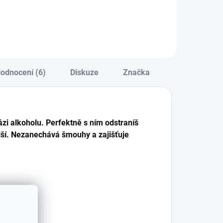
prašovačem,
nejméně 6 měsíců,
0 ml.
120 ml.
odnocení (6)
Diskuze
Značka
ázi alkoholu. Perfektně s ním odstraníš
další. Nezanechává šmouhy a zajišťuje