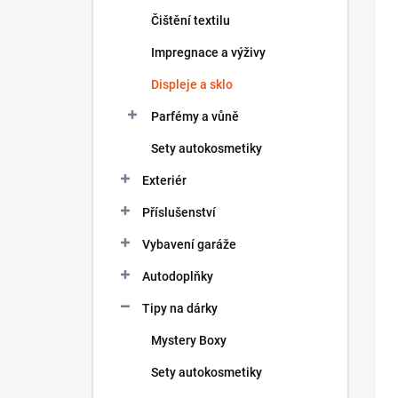
n
Čištění textilu
í
p
Impregnace a výživy
a
n
Displeje a sklo
e
Parfémy a vůně
l
Sety autokosmetiky
Exteriér
Příslušenství
Vybavení garáže
Autodoplňky
Tipy na dárky
Mystery Boxy
Sety autokosmetiky