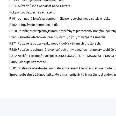
H319 Způsobuje vážné podráždění očí.
H336 Může způsobit ospalost nebo závratě.
Pokyny pro bezpečné zacházení:
P101 Je-li nutná lékařská pomoc, mějte po ruce obal nebo štítek výrobku.
P102 Uchovávejte mimo dosah dětí.
P210 Chraňte před teplem/jiskrami/ otevřeným plamenem/ horkými povrchy.
P261 Zamezte vdechování prachu/ dýmu/plynu/mlhy/par/ aerosolů.
P271 Používejte pouze venku nebo v dobře větraných prostorách.
P280 Používejte ochranné rukavice/ ochranný oděv/ ochranné brýle/obličejov
P312 Necítíte-li se dobře, volejte TOXIKOLOGICKÉ INFORMAČNÍ STŘEDISKO n
P405 Skladujte uzamčené.
P501 Odstraňte obsah/obal namístě schváleném k likvidaci takového obalu.
Směs neobsahuje žádnou látku, která má nepříznivý vliv na činnost endokri