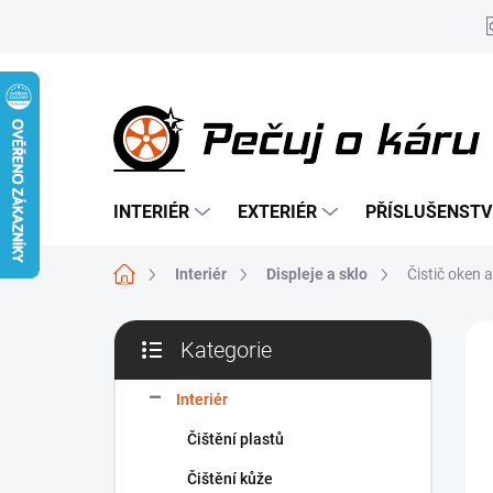
Přejít
na
obsah
INTERIÉR
EXTERIÉR
PŘÍSLUŠENSTV
Domů
Interiér
Displeje a sklo
Čistič oken 
P
Kategorie
o
Přeskočit
s
kategorie
t
Interiér
r
Čištění plastů
a
n
Čištění kůže