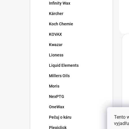
Infinity Wax
Kärcher
Koch Chemie
KOVAX
Kwazar
Lioness
Liquid Elements
Millers Oils
Moris
NexPTG
OneWax
Tento 
Pečuj o káru
vyjadřu
Plexiclick