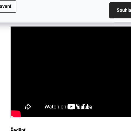
Jednoduše odstraňuje špínu a mastnotu.
avení
Souhl
Zajišťuje lesklej a hladkej povrch.
Ředění: