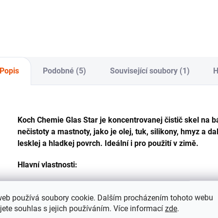
utěrek 40x40 a 330
roz
GSM, 3 ks.
100
Popis
Podobné (5)
Související soubory (1)
H
Koch Chemie Glas Star je koncentrovanej čistič skel na b
nečistoty a mastnoty, jako je olej, tuk, silikony, hmyz a 
lesklej a hladkej povrch. Ideální i pro použití v zimě.
Hlavní vlastnosti:
Čistič skel a oken na bázi alkoholu.
web používá soubory cookie. Dalším procházením tohoto webu
Nezanechává šmouhy.
jete souhlas s jejich používáním. Více informací
zde
.