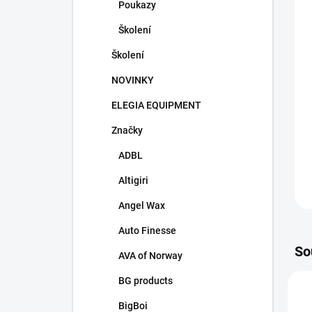
Poukazy
Školení
Školení
NOVINKY
ELEGIA EQUIPMENT
Značky
ADBL
Altigiri
Angel Wax
Auto Finesse
So
AVA of Norway
BG products
N
BigBoi